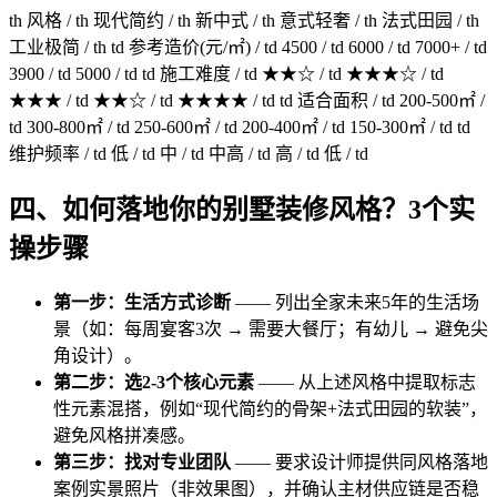
th 风格 / th 现代简约 / th 新中式 / th 意式轻奢 / th 法式田园 / th
工业极简 / th td 参考造价(元/㎡) / td 4500 / td 6000 / td 7000+ / td
3900 / td 5000 / td td 施工难度 / td ★★☆ / td ★★★☆ / td
★★★ / td ★★☆ / td ★★★★ / td td 适合面积 / td 200-500㎡ /
td 300-800㎡ / td 250-600㎡ / td 200-400㎡ / td 150-300㎡ / td td
维护频率 / td 低 / td 中 / td 中高 / td 高 / td 低 / td
四、如何落地你的别墅装修风格？3个实
操步骤
第一步：生活方式诊断
—— 列出全家未来5年的生活场
景（如：每周宴客3次 → 需要大餐厅；有幼儿 → 避免尖
角设计）。
第二步：选2-3个核心元素
—— 从上述风格中提取标志
性元素混搭，例如“现代简约的骨架+法式田园的软装”，
避免风格拼凑感。
第三步：找对专业团队
—— 要求设计师提供同风格落地
案例实景照片（非效果图），并确认主材供应链是否稳