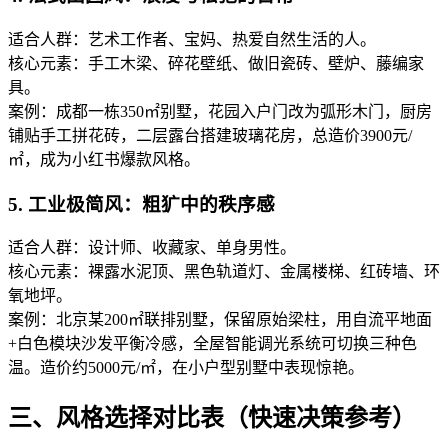
适合人群：艺术工作者、宝妈、热爱自然生活的人。
核心元素：手工木梁、碎花壁纸、做旧瓷砖、壁炉、藤编家
具。
案例：成都一栋350㎡别墅，花园入户门改为弧形木门，厨房
铺贴手工拼花砖，二层露台搭建玻璃花房，总造价3900元/
㎡，成为小红书爆款风格。
5. 工业极简风：粗犷中的秩序感
适合人群：设计师、收藏家、单身男性。
核心元素：裸露水泥顶、黑色轨道灯、金属楼梯、红砖墙、环
氧地坪。
案例：北京某200㎡联排别墅，保留原始梁柱，用自流平地面
+白色模块沙发平衡冷感，全屋智能调光系统可切换三种色
温。造价约5000元/㎡，在小户型别墅中表现惊艳。
三、风格选择对比表（快速决策参考）