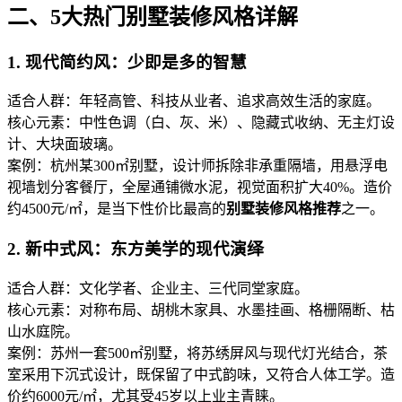
二、5大热门别墅装修风格详解
1. 现代简约风：少即是多的智慧
适合人群：年轻高管、科技从业者、追求高效生活的家庭。
核心元素：中性色调（白、灰、米）、隐藏式收纳、无主灯设
计、大块面玻璃。
案例：杭州某300㎡别墅，设计师拆除非承重隔墙，用悬浮电
视墙划分客餐厅，全屋通铺微水泥，视觉面积扩大40%。造价
约4500元/㎡，是当下性价比最高的
别墅装修风格推荐
之一。
2. 新中式风：东方美学的现代演绎
适合人群：文化学者、企业主、三代同堂家庭。
核心元素：对称布局、胡桃木家具、水墨挂画、格栅隔断、枯
山水庭院。
案例：苏州一套500㎡别墅，将苏绣屏风与现代灯光结合，茶
室采用下沉式设计，既保留了中式韵味，又符合人体工学。造
价约6000元/㎡，尤其受45岁以上业主青睐。