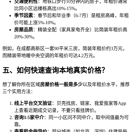
交通便利性
：地铁口步行10分钟内的房子，年租价通常
比同小区远楼栋高出10%-15%。
季节因素
：春节后和毕业季（6-7月）是租房高峰，年租
价可能上涨5%-10%。
房屋品质
：精装全配（家具家电齐全）比简装年租价高
20%-30%。
例如，在成都高新区一套90平米三房，简装年租价约3万元，
而精装带地暖中央空调的年租价可达4.2万元。
五、如何快速查询本地真实价格？
想了解你所在区域
房屋价格一般是多少
以及年租价水平，推荐
三个实用方法：
线上平台交叉验证
：贝壳找房、链家、我爱我家等App
上查看近期成交记录，不要只看挂牌价。
咨询3-5家中介
：同一小区问不同中介，取中间值最为可
靠。
查看租金指导价
：部分城市（如北京、深圳）住建局每