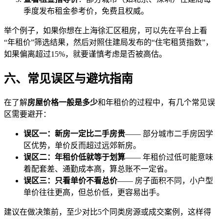
季度发布租金参考价，免费且权威。
举个例子，如果你想在上海徐汇区租房，可以先在平台上看
“年租价”筛选结果，然后对照住建局发布的“住宅租赁指数”，
如果偏离超过15%，就要谨慎考虑是否被高估。
六、常见误区与避坑指南
在了解
房屋价格一般是多少
和年租价的过程中，有几个常见误
区需要避开：
误区一：新房一定比二手房贵
—— 部分城市二手房因学
区优势，单价反而超过远郊新房。
误区二：年租价低就等于划算
—— 年租价过低可能意味
着配套差、通勤成本高，算总账不一定省。
误区三：只看单价不看总价
—— 房子面积不同，小户型
单价往往更高，但总价低，更容易出手。
建议在做决策前，至少对比5个同类房源或成交案例，这样得