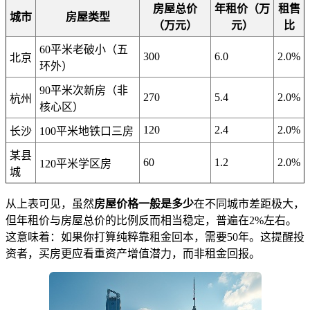
房屋总价
年租价（万
租售
城市
房屋类型
（万元）
元）
比
60平米老破小（五
300
6.0
2.0%
北京
环外）
90平米次新房（非
270
5.4
2.0%
杭州
核心区）
120
2.4
2.0%
长沙
100平米地铁口三房
某县
60
1.2
2.0%
120平米学区房
城
从上表可见，虽然
房屋价格一般是多少
在不同城市差距极大，
但年租价与房屋总价的比例反而相当稳定，普遍在2%左右。
这意味着：如果你打算纯粹靠租金回本，需要50年。这提醒投
资者，买房更应看重资产增值潜力，而非租金回报。