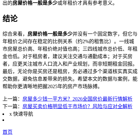
出的
房屋价格一般是多少
或年租价才具有参考意义。
结论
综合来看，
房屋价格一般是多少
并没有一个固定数字，但它与
年租价之间存在稳定的比例关系（约2%的租售比）。一线城
市房屋总价高、年租价绝对值也高；三四线城市总价低、年租
金也低。对于租房者，建议关注交通与通勤成本；对于买房
者，应更关注城市人口流入和产业规划，而非短期租金回报。
最后，无论你是买房还是租房，务必通过多个渠道核实真实成
交数据，避免信息差带来的损失。希望本文的数据与案例，能
帮助你更清晰地把握2025年的房产市场脉搏。
上一篇：
房屋多少钱一平方米？2026全国房价最新行情解析
下一篇：
房屋买卖价格明显低于市场价？风险与应对全解析
x
快速导航
首页