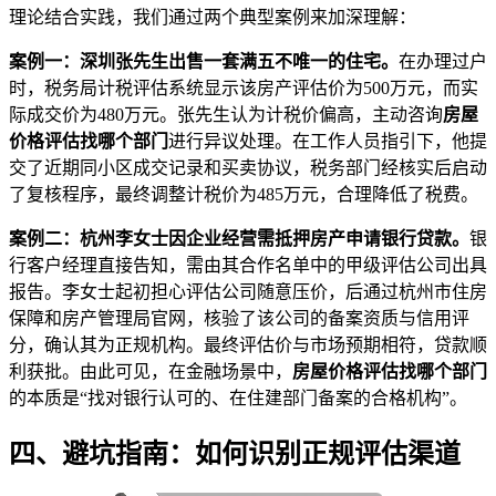
理论结合实践，我们通过两个典型案例来加深理解：
案例一：深圳张先生出售一套满五不唯一的住宅。
在办理过户
时，税务局计税评估系统显示该房产评估价为500万元，而实
际成交价为480万元。张先生认为计税价偏高，主动咨询
房屋
价格评估找哪个部门
进行异议处理。在工作人员指引下，他提
交了近期同小区成交记录和买卖协议，税务部门经核实后启动
了复核程序，最终调整计税价为485万元，合理降低了税费。
案例二：杭州李女士因企业经营需抵押房产申请银行贷款。
银
行客户经理直接告知，需由其合作名单中的甲级评估公司出具
报告。李女士起初担心评估公司随意压价，后通过杭州市住房
保障和房产管理局官网，核验了该公司的备案资质与信用评
分，确认其为正规机构。最终评估价与市场预期相符，贷款顺
利获批。由此可见，在金融场景中，
房屋价格评估找哪个部门
的本质是“找对银行认可的、在住建部门备案的合格机构”。
四、避坑指南：如何识别正规评估渠道