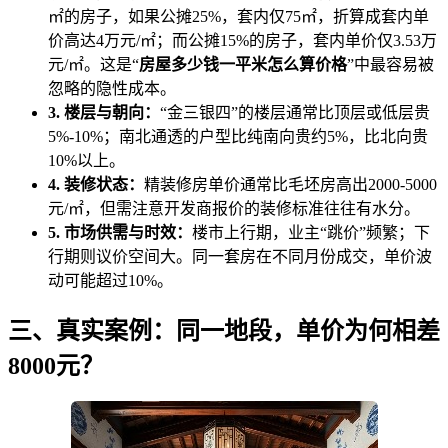
㎡的房子，如果公摊25%，套内仅75㎡，折算成套内单
价高达4万元/㎡；而公摊15%的房子，套内单价仅3.53万
元/㎡。这是“
房屋多少钱一平米怎么算价格
”中最容易被
忽略的隐性成本。
3. 楼层与朝向：
“金三银四”的楼层通常比顶层或低层贵
5%-10%；南北通透的户型比纯南向贵约5%，比北向贵
10%以上。
4. 装修状态：
精装修房单价通常比毛坯房高出2000-5000
元/㎡，但需注意开发商报价的装修标准往往有水分。
5. 市场供需与时效：
楼市上行期，业主“跳价”频繁；下
行期则议价空间大。同一套房在不同月份成交，单价波
动可能超过10%。
三、真实案例：同一地段，单价为何相差
8000元？