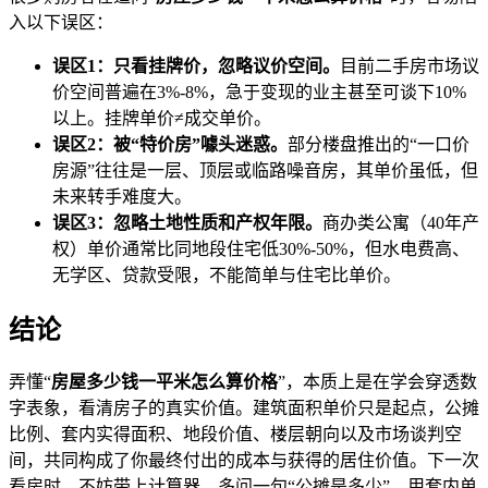
入以下误区：
误区1：只看挂牌价，忽略议价空间。
目前二手房市场议
价空间普遍在3%-8%，急于变现的业主甚至可谈下10%
以上。挂牌单价≠成交单价。
误区2：被“特价房”噱头迷惑。
部分楼盘推出的“一口价
房源”往往是一层、顶层或临路噪音房，其单价虽低，但
未来转手难度大。
误区3：忽略土地性质和产权年限。
商办类公寓（40年产
权）单价通常比同地段住宅低30%-50%，但水电费高、
无学区、贷款受限，不能简单与住宅比单价。
结论
弄懂“
房屋多少钱一平米怎么算价格
”，本质上是在学会穿透数
字表象，看清房子的真实价值。建筑面积单价只是起点，公摊
比例、套内实得面积、地段价值、楼层朝向以及市场谈判空
间，共同构成了你最终付出的成本与获得的居住价值。下一次
看房时，不妨带上计算器，多问一句“公摊是多少”，用套内单