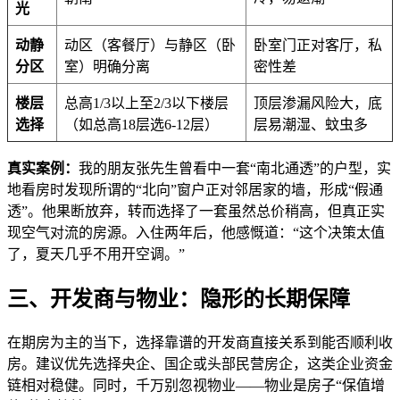
光
动静
动区（客餐厅）与静区（卧
卧室门正对客厅，私
分区
室）明确分离
密性差
楼层
总高1/3以上至2/3以下楼层
顶层渗漏风险大，底
选择
（如总高18层选6-12层）
层易潮湿、蚊虫多
真实案例：
我的朋友张先生曾看中一套“南北通透”的户型，实
地看房时发现所谓的“北向”窗户正对邻居家的墙，形成“假通
透”。他果断放弃，转而选择了一套虽然总价稍高，但真正实
现空气对流的房源。入住两年后，他感慨道：“这个决策太值
了，夏天几乎不用开空调。”
三、开发商与物业：隐形的长期保障
在期房为主的当下，选择靠谱的开发商直接关系到能否顺利收
房。建议优先选择央企、国企或头部民营房企，这类企业资金
链相对稳健。同时，千万别忽视物业——物业是房子“保值增