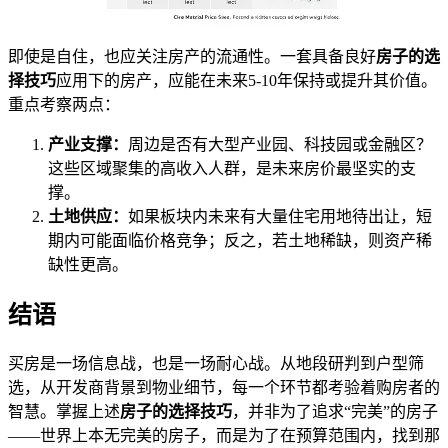
即使是自住，也应关注房产的流通性。一套具备良好
房子的选
择技巧
应用下的房产，应能在未来5-10年保持或提升其价值。
重点考察两点：
产业支撑：
周边是否有大型产业园、科技园或金融区？
这些区域聚集的高收入人群，是未来房价最坚实的支
撑。
土地供应：
如果板块内未来有大量住宅用地待出让，短
期内可能面临价格竞争；反之，若土地稀缺，则资产稀
缺性更高。
结语
买房是一场信息战，也是一场耐心战。从地段研判到户型筛
选，从开发商背景到物业细节，每一个环节都考验着购房者的
智慧。掌握上述
房子的选择技巧
，并非为了追求“完美”的房子
——世界上本无完美的房子，而是为了在预算范围内，找到那