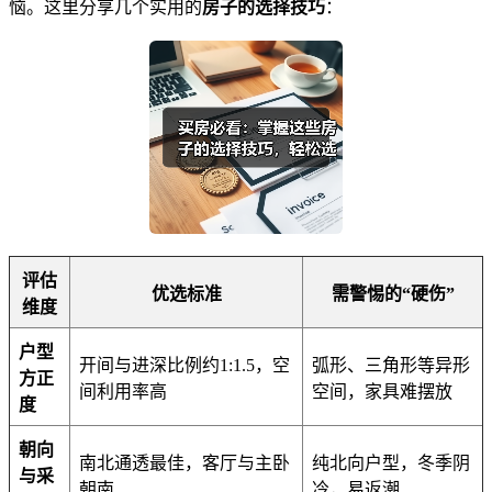
恼。这里分享几个实用的
房子的选择技巧
：
评估
优选标准
需警惕的“硬伤”
维度
户型
开间与进深比例约1:1.5，空
弧形、三角形等异形
方正
间利用率高
空间，家具难摆放
度
朝向
南北通透最佳，客厅与主卧
纯北向户型，冬季阴
与采
朝南
冷，易返潮