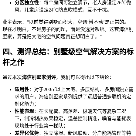
分区独立性
：每个房间可独立调节，老人房设定26℃微
风，儿童房设定24℃防直吹模式，互不干扰。
业主表示：“以前觉得别墅面积大，空调‘带不动’是正常的。
现在才明白，不是房子的问题，而是没选对系统。这套海信别
墅家，算是把大宅的空气问题真正想明白了。”
四、测评总结：别墅级空气解决方案的标
杆之作
通过本次
海信别墅家测评
，我们可以得出以下结论：
适用性
：对于200㎡以上大宅、多层结构、多房间独立需
求的用户，海信别墅家系列提供了远超普通多联机的定
制化能力；
性能表现
：在长配管、高落差、极端天气等复杂工况
下，制冷制热效果稳定，温差控制精准，噪音与能耗表
现均处于行业第一梯队；
差异化优势
：独立除湿、新风联动、分户能耗管理等特