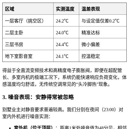
区域
实测温度
温差表现
一层客厅（挑空区）
24.2℃
与设定值仅差0.2℃
二层主卧
24.0℃
精准达标
三层书房
24.4℃
微小偏差
地下室影音室
24.1℃
控温稳定
得益于全直流变频技术和高精度电子膨胀阀，即便在超配管
长、多室内机的极端工况下，系统仍能快速响应负荷变化，体
感温度均匀舒适，无传统空调常见的“头冷脚热”现象。
3. 噪音表现：安静得常被忽略
别墅业主对静音要求普遍较高。我们分别在夜间（23:00）对
室内外机进行噪音实测：
室外机（位于顶层）
：距离1米处噪音值为48分贝，相邻