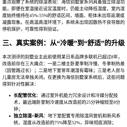
重点观察了系统的除湿表现：海信别墅家系列具备独立除湿功
能，即便在室温接近设定温度时，仍能主动降低湿度，室内湿
度始终维持在45%-55%的舒适区间，墙面、柜体未出现返潮或
凝露现象。在高温高湿环境下，系统未出现因散热不良导致的
停机保护，可靠性得到验证。
三、真实案例：从“冷暖”到“舒适”的升级
本次测评的别墅业主此前使用某日系品牌多联机已超过8年，
改造前存在三大痛点：一是二楼主卧夏季制冷慢、冬季制热差
（因管路过长）；二是地下室常年潮湿有霉味；三是老人房与
儿童房无法单独关闭。在更换为海信别墅家系统后，这些问题
得到针对性解决：
长配管优化
：通过室外机能力冗余设计和冷媒分配技
术，最远端卧室制冷速度从改造前的25分钟缩短至8分
钟；
独立除湿+新风
：地下室配置专用除湿风管机和新风系
统，湿度从改造前的75%降至52%，异味彻底消除；