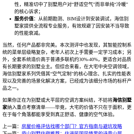
性，精准切中了别墅用户对“舒适空气”而非单纯“冷暖”
的核心诉求；
服务价值
：从前期勘测、BIM设计到安装调试，海信别
墅家提供全流程专业服务，有效规避了因安装不当导致
的性能衰减。
当然，任何产品都非完美。本次测评中也发现，其智能控制系
统的菜单层级略复杂，老年人初次上手需要一定学习成本；另
外，全套系统造价高于普通多联机约30%-40%，更适合对品质
有长期要求的别墅业主。但综合来看，在大宅中央空调领域，
海信别墅家系列凭借其“空气定制”的核心理念、扎实的性能表
现以及完善的场景化解决方案，已经成为该细分市场的标杆产
品之一。
如果你正在为别墅或大平层的空调方案纠结，不妨将
海信别墅
家
纳入重点考察清单——毕竟，大宅的价值不只在于面积，更
在于每个角落都能享受到真正舒适、健康的空气体验。
上一篇：
房屋价格评估找哪个部门？官方指南与避坑攻略
下一篇：
庐山别墅住宿推荐：住进民国风情里的诗意山居