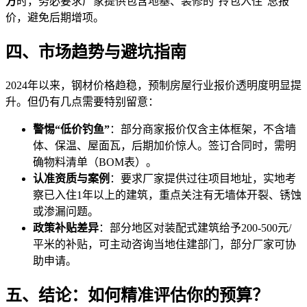
方
时，务必要求厂家提供包含地基、装修的“拎包入住”总报
价，避免后期增项。
四、市场趋势与避坑指南
2024年以来，钢材价格趋稳，预制房屋行业报价透明度明显提
升。但仍有几点需要特别留意：
警惕“低价钓鱼”
：部分商家报价仅含主体框架，不含墙
体、保温、屋面瓦，后期加价惊人。签订合同时，需明
确物料清单（BOM表）。
认准资质与案例
：要求厂家提供过往项目地址，实地考
察已入住1年以上的建筑，重点关注有无墙体开裂、锈蚀
或渗漏问题。
政策补贴差异
：部分地区对装配式建筑给予200-500元/
平米的补贴，可主动咨询当地住建部门，部分厂家可协
助申请。
五、结论：如何精准评估你的预算？