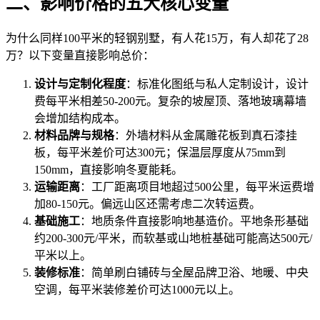
二、影响价格的五大核心变量
为什么同样100平米的轻钢别墅，有人花15万，有人却花了28
万？以下变量直接影响总价：
设计与定制化程度
：标准化图纸与私人定制设计，设计
费每平米相差50-200元。复杂的坡屋顶、落地玻璃幕墙
会增加结构成本。
材料品牌与规格
：外墙材料从金属雕花板到真石漆挂
板，每平米差价可达300元；保温层厚度从75mm到
150mm，直接影响冬夏能耗。
运输距离
：工厂距离项目地超过500公里，每平米运费增
加80-150元。偏远山区还需考虑二次转运费。
基础施工
：地质条件直接影响地基造价。平地条形基础
约200-300元/平米，而软基或山地桩基础可能高达500元/
平米以上。
装修标准
：简单刷白铺砖与全屋品牌卫浴、地暖、中央
空调，每平米装修差价可达1000元以上。