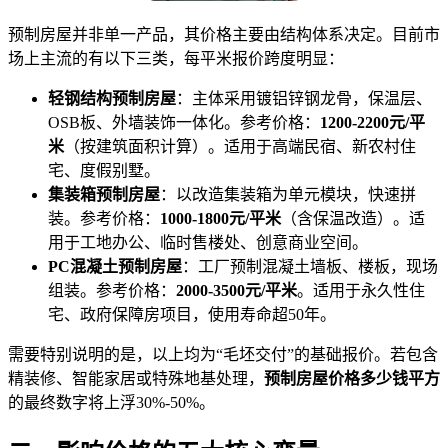
预制房屋并非单一产品，其价格主要由结构体系决定。目前市
场上主流的有以下三类，每平米报价跨度明显：
轻钢结构预制房屋
：主体采用镀铝锌钢龙骨，保温层、
OSB板、外墙装饰一体化。参考价格：
1200-2200元/平
米
（按建筑面积计算）。适用于高端民宿、新农村住
宅、度假别墅。
集装箱预制房屋
：以改造集装箱为单元模块，快速拼
装。参考价格：
1000-1800元/平米
（含保温改造）。适
用于工地办公、临时售楼处、创意商业空间。
PC混凝土预制房屋
：工厂预制混凝土墙板、楼板，现场
组装。参考价格：
2000-3500元/平米
。适用于永久性住
宅、政府保障房项目，使用寿命超50年。
需要特别说明的是，以上均为“毛坯交付”的基础报价。若包含
精装修、智能家居或特殊地基处理，
预制房屋价格多少钱平方
的最终数字将上浮30%-50%。