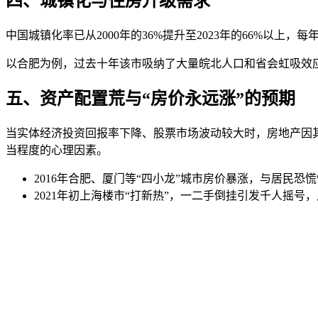
四、城镇化与住房升级需求
中国城镇化率已从2000年的36%提升至2023年的66%以
以合肥为例，过去十年该市吸纳了大量皖北人口和省会虹吸效应，
五、资产配置荒与“房价永远涨”的预期
当实体经济投资回报率下降、股票市场波动较大时，房地产因
当程度的心理因素。
2016年合肥、厦门等“四小龙”城市房价暴涨，与居民恐
2021年初上海楼市“打新热”，一二手倒挂引发千人摇号