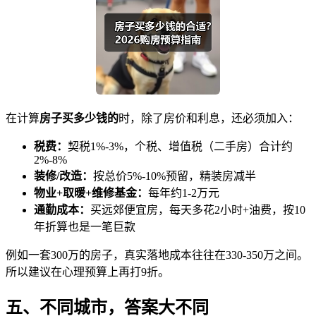
在计算
房子买多少钱的
时，除了房价和利息，还必须加入：
税费：
契税1%-3%，个税、增值税（二手房）合计约
2%-8%
装修/改造：
按总价5%-10%预留，精装房减半
物业+取暖+维修基金：
每年约1-2万元
通勤成本：
买远郊便宜房，每天多花2小时+油费，按10
年折算也是一笔巨款
例如一套300万的房子，真实落地成本往往在330-350万之间。
所以建议在心理预算上再打9折。
五、不同城市，答案大不同