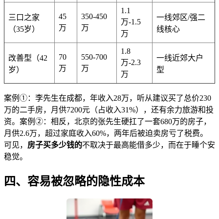
1.1
45
350-450
三口之家
一线郊区/强二
万-1.5
万
万
（35岁）
线核心
万
1.8
70
550-700
改善型（42
一线近郊大户
万-2.3
万
万
岁）
型
万
案例①：李先生在成都，年收入28万，听从建议买了总价230
万的二手房，月供7200元（占收入31%），还有余力旅游和投
资。案例②：相反，北京的张先生硬扛了一套680万的房子，
月供2.6万，超过家庭收入60%，两年后被迫卖房亏了税费。
可见，
房子买多少钱的
不取决于最高能借多少，而在于睡个安
稳觉。
四、容易被忽略的隐性成本