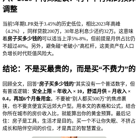
调整
当前5年期LPR处于3.45%的历史低位，相比2023年高峰
（4.2%），同样贷款200万，30年总利息少还约32万。这意味
着
房子买多少钱的
可以适当上浮5%-8%，但前提是月供占比仍
不超过40%。另外，避免碰“老破小”高杠杆，这类资产在人口
负增长时代贬值风险大。
结论：不是买最贵的，而是买“不费力”的
回顾全文，回答“
房子买多少钱的
”其实没有一个普适数字，但
有普适逻辑：
安全上限 = 年收入 × 10，舒适月供 = 月收入 ×
0.4，再加6个月备用金
。不要被“别人都买500万”的焦虑裹
挟，也不要贪便宜买远郊大户型。用本文的表格和公式，结合
你所在城市的房价收入比，就能算出你的黄金预算。最后记
住：房子是工具，生活才是目的。买一个不让你失眠、不挤占
成长和陪伴空间的价位，才是真正的智慧置业。