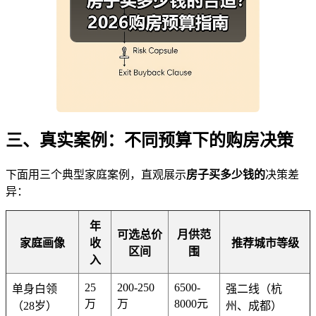
三、真实案例：不同预算下的购房决策
下面用三个典型家庭案例，直观展示
房子买多少钱的
决策差
异：
年
可选总价
月供范
家庭画像
收
推荐城市等级
区间
围
入
25
200-250
6500-
单身白领
强二线（杭
万
万
8000元
（28岁）
州、成都）