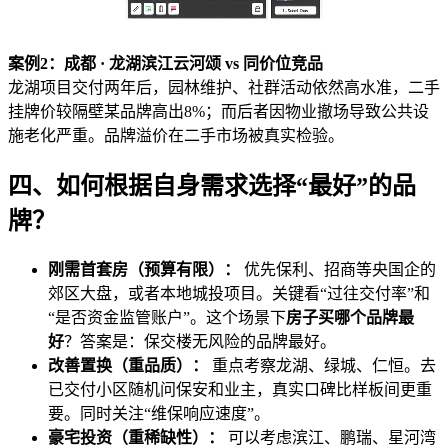
案例2：成都 · 龙湖滨江云河颂 vs 同价位竞品
龙湖项目交付两年后，园林维护、社群活动依然高水准，二手
挂牌价较隔壁某品牌高出8%；而后者因物业撤场导致公共设
施老化严重。品牌溢价在二手市场被真实检验。
四、如何根据自身需求选择“最好”的品
牌？
刚需首套房（预算有限）：
优先保利、招商等央国企的
郊区大盘，或者本地城投项目。关键看“过往交付率”和
“是否资金监管账户”。这个场景下
房子买哪个品牌最
好
？答案是：保交楼无风险的品牌最好。
改善置换（重品质）：
重点考察龙湖、绿城、仁恒。去
已交付小区随机问保安和业主，真实口碑比样板间更重
要。同时关注“维保响应速度”。
豪宅投资（重稀缺性）：
可以考虑滨江、鹏瑞、星河湾