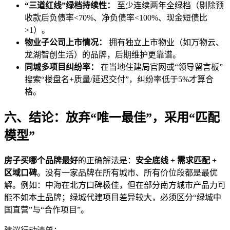
“三道红线”绿档持续性：
至少连续两年全绿档（剔除预
收款后负债率<70%、净负债率<100%、现金短债比
>1）。
物业子公司上市情况：
拥有独立上市物业（如万物云、
龙湖智创生活）的品牌，后期维护更靠谱。
同城多项目纠纷率：
在当地住建局官网或“领导留言板”
搜索“楼盘名+质量/延迟交付”，纠纷率低于5%才算合
格。
六、结论：放弃“唯一最佳”，采用“匹配
模型”
房子买哪个品牌最好
的正确解法是：
安全底线 + 需求匹配 +
区域口碑
。没有一家品牌在所有城市、所有价位段都是最优
解。例如：中海在北方口碑极佳，但在部分南方城市产品力可
能不如本土品牌；绿城代建项目差异较大，必须区分“绿城中
国直营”与“合作项目”。