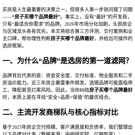
买房是人生最重要的决策之一，但很多人第一步就问错了问题
——
“房子买哪个品牌最好”
。事实上，没有“最好”的开发商，
只有“最适合你需求”的品牌。2026年市场分化加剧，头部房企
与区域龙头各有优劣。本文将结合第三方评测、交付案例和业
主口碑，帮你理性判断
房子买哪个品牌最好
，并给出可操作的
选房框架。
一、为什么“品牌”是选房的第一道滤网？
品牌背后代表的是：资金安全度、交付标准、物业服务和二手
房溢价能力。近三年房企暴雷事件频发，选错品牌可能面临停
工、降配甚至烂尾风险。因此，当你纠结
房子买哪个品牌最好
时，本质上是在寻找“安全+品质+保值”的最优组合。
二、主流开发商梯队与核心指标对比
基于2025年房企交付规模、客户满意度和负债率，我们整理出
以下品牌对比表（数据来源：中指研究院、亿翰智库）：