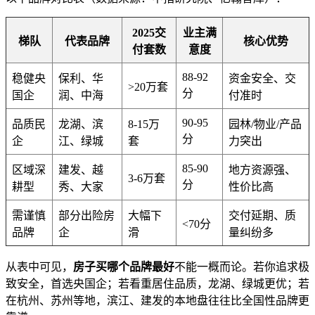
2025交
业主满
梯队
代表品牌
核心优势
付套数
意度
88-92
稳健央
保利、华
资金安全、交
>20万套
分
国企
润、中海
付准时
90-95
品质民
龙湖、滨
8-15万
园林/物业/产品
分
企
江、绿城
套
力突出
85-90
区域深
建发、越
地方资源强、
3-6万套
分
耕型
秀、大家
性价比高
需谨慎
部分出险房
大幅下
交付延期、质
<70分
品牌
企
滑
量纠纷多
从表中可见，
房子买哪个品牌最好
不能一概而论。若你追求极
致安全，首选央国企；若看重居住品质，龙湖、绿城更优；若
在杭州、苏州等地，滨江、建发的本地盘往往比全国性品牌更