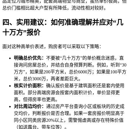
品定位为城市精英，配套高端物业与商业，虽然单价极高，但
总价门槛相比超大户型有所降低，流动性相对较好。
四、实用建议：如何准确理解并应对“几
十万方”报价
面对这种高单价表述，购房者可以采取以下策略：
明确总价优先：
不要被“几十万方”的单价概念迷惑，直
接询问房屋总价，并结合自身预算判断。例如，听到“30
万方”，如果是200平方米，总价6000万；如果是100平方
米，总价3000万，两者差距巨大。
核实计价面积：
确认报价是基于建筑面积还是套内使用
面积。部分高端房源会按套内面积计价，单价显得更
高，但得房率也更高。
对比周边均价：
通过房产平台查询小区或板块的历史成
交均价，判断报价是否合理。如果一套房报价明显高于
同小区同类房源20%以上，需警惕虚高或存在特殊价值
（如送露台、带车位等）。