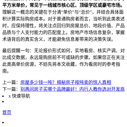
平方米单价，常见于一线城市核心区、顶级学区或豪宅市场。
理解这一概念的关键在于分清“单价”与“总价”，并结合具体面
积计算实际购房成本。对于普通购房者而言，当听到此类表述
时，应保持理性，将关注点回归到房屋总价、地段价值、产品
品质与个人支付能力的匹配度上。房地产市场信息复杂，掌握
术语背后的真实含义，才能避免信息差带来的决策失误。
最后提醒一句：无论报价形式如何，实地看房、核实产调、对
比成交数据，永远是购房前不可或缺的步骤。如果您正在关注
此类高单价房源，不妨先将本文收藏，作为看房时的参考指
南。
上一篇：
房屋多少钱一吨？揭秘房子按吨卖的惊人真相
下一篇：
别再问房子买哪个品牌最好！内行人教你选对开发商
x
快速导航
首页