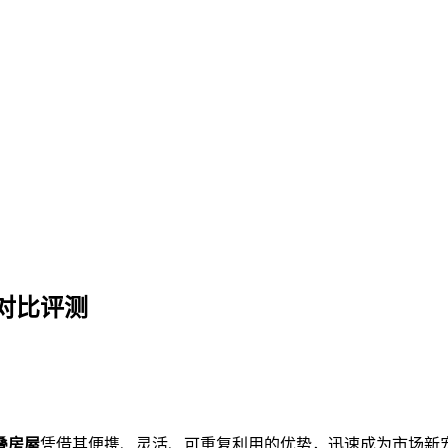
大品牌深度对比评测
对比评测
叠房屋
凭借其便携、灵活、可重复利用的优势，迅速成为市场新