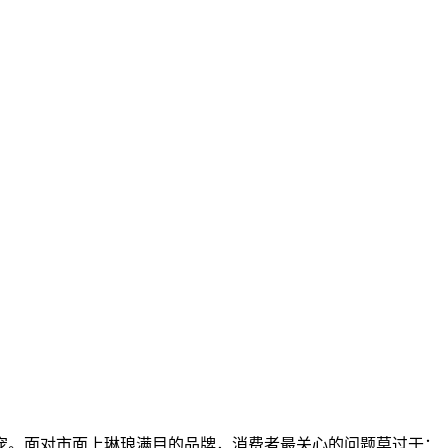
宠。面对市面上琳琅满目的品牌，消费者最关心的问题莫过于：