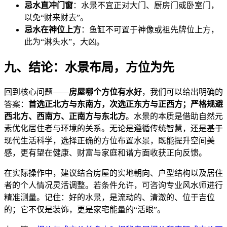
忌水直冲门窗
：水景不宜正对大门、厨房门或卧室门，
以免“财来财去”。
忌水在神位上方
：鱼缸不可置于神像或祖先牌位上方，
此为“淋头水”，大凶。
九、结论：水景布局，方位为先
回到核心问题——
房屋哪个方位有水好
，我们可以给出明确的
答案：
首选正北方与东南方，次选正东方与正西方；严格规避
西北方、西南方、正南方与东北方
。水景的本质是借助自然元
素优化居住者与环境的关系。无论是遵循传统智慧，还是基于
现代生活科学，选择正确的方位布置水景，既能提升空间美
感，更有望在健康、财富与家庭和谐方面收获正向反馈。
在实际操作中，建议结合房屋的实地朝向、户型结构以及居住
者的个人情况灵活调整。若条件允许，可咨询专业风水师进行
精准测量。记住：好的水景，是流动的、清澈的、位于吉位
的；它不仅是装饰，更是家宅能量的“活眼”。