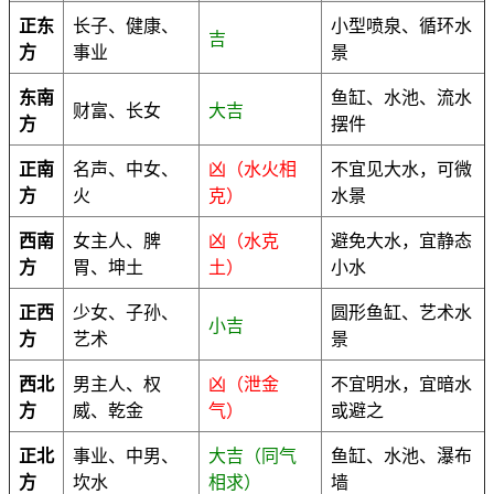
正东
长子、健康、
小型喷泉、循环水
吉
方
事业
景
东南
鱼缸、水池、流水
财富、长女
大吉
方
摆件
正南
名声、中女、
凶（水火相
不宜见大水，可微
方
火
克）
水景
西南
女主人、脾
凶（水克
避免大水，宜静态
方
胃、坤土
土）
小水
正西
少女、子孙、
圆形鱼缸、艺术水
小吉
方
艺术
景
西北
男主人、权
凶（泄金
不宜明水，宜暗水
方
威、乾金
气）
或避之
正北
事业、中男、
大吉（同气
鱼缸、水池、瀑布
方
坎水
相求）
墙