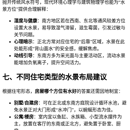
抛开传统风水符号，现代环境心理学与建筑物理学也能为“水
景方位”提供合理解释：
湿度与健康
：南方地区若在西南、东北等通风较差方位
设置大水景，易导致湿气滞留，滋生霉菌，引发过敏与
关节问题。
心理暗示
：正北方常对应住宅的“后靠”区域，水景在此
处能形成“背山面水”的安全感，缓解焦虑。
动线引导
：东南方多为采光面与主要活动区，流动水景
能增加负氧离子，提升空间活力。
七、不同住宅类型的水景布局建议
根据住宅形态，
房屋哪个方位有水好
的答案还需因地制宜：
别墅/自建房
：可在正北或东南方庭院设计循环水池，避
免水景正对大门形成“水冲门”，以蜿蜒形态为佳。
公寓/楼房
：室内宜以鱼缸、水族箱、小型流水摆件为
主，放置在客厅的东南或正北方，避免置于卧室、厨