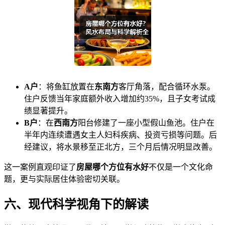
A户
：将鱼缸放置在
东南方
客厅角落，配合循环水泵。
住户反馈当年家庭额外收入增加约35%，且子女考试成
绩显著提升。
B户
：在
西南方
阳台修建了一座小型假山鱼池。住户在
半年内连续遭遇女主人妇科疾病、投资亏损等问题。后
经建议，将水景移至正北方，三个月后情况明显改善。
这一案例直观印证了
房屋哪个方位有水好
不仅是一个文化命
题，更与实际居住体验密切关联。
六、现代科学视角下的解读