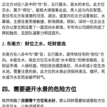
正北方对应八卦中的“坎”卦，五行属水，是水的本位。此方位
见水，属于“得位”，能极大增强事业运、贵人运与内在智慧。
若住宅北方有清澈的河流、湖泊，或室内在北方设置鱼缸、水
幕墙，主居住者思维敏捷，职场顺遂。例如，深圳一位企业主
在办公室北侧设置了一面流动水景墙，半年内公司顺利完成了
两轮融资，且团队凝聚力明显提升。
2. 东南方：财位之水，旺财首选
东南方在八卦中为“巽”卦，五行属木，是传统住宅的“财位”方
向。水能生木，故此方位见水形成“水木相生”的绝佳格局，主
财运亨通、人缘旺盛。特别适合摆放鱼缸、风水轮或小型生态
水池。需要注意的是，此方位的水景必须保持清洁、循环，死
水或污水反而会破坏财气。
四、需要避开水景的危险方位
既然明确了
房屋哪个方位有水好
，那么同样需要知道哪些方位
不宜见水，以免适得其反。