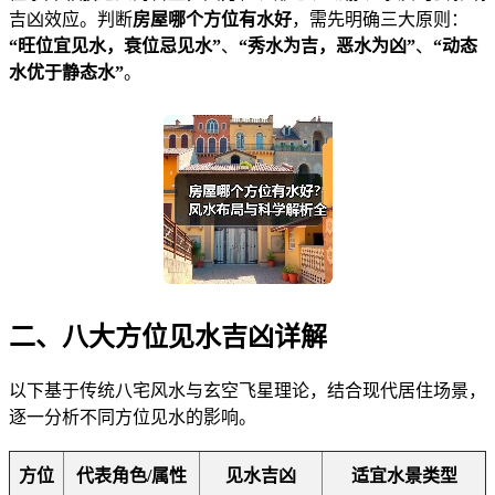
吉凶效应。判断
房屋哪个方位有水好
，需先明确三大原则：
“旺位宜见水，衰位忌见水”
、
“秀水为吉，恶水为凶”
、
“动态
水优于静态水”
。
二、八大方位见水吉凶详解
以下基于传统八宅风水与玄空飞星理论，结合现代居住场景，
逐一分析不同方位见水的影响。
方位
代表角色/属性
见水吉凶
适宜水景类型