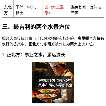
东北
子孙、学习、
凶（水土混
避免积水，宜清洁
方
艮土
杂）
干爽
三、最吉利的两个水景方位
综合大量传统典籍与当代风水师的实战经验，
房屋哪个方位有
水好
的答案中，
正北方
与
东南方
被公认为两大上选方位。
1. 正北方：事业之水，源远流长