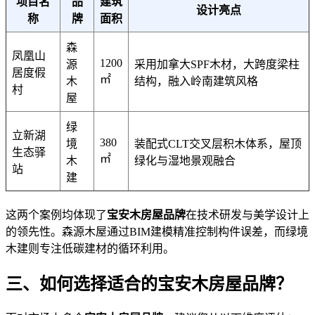
项目名
品
建筑
设计亮点
称
牌
面积
森
凤凰山
1200
源
采用加拿大SPF木材，大跨度梁柱
居度假
㎡
木
结构，融入岭南建筑风格
村
屋
绿
立新湖
380
境
装配式CLT交叉层积木体系，屋顶
生态驿
㎡
木
绿化与湿地景观融合
站
建
这两个案例均体现了
宝安木房屋品牌
在技术研发与美学设计上
的领先性。森源木屋通过BIM建模精准控制构件误差，而绿境
木建则专注低碳建材的循环利用。
三、如何选择适合的宝安木房屋品牌？