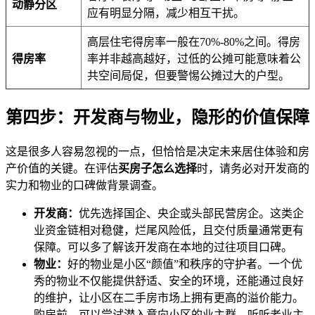
动静分区
应有明显分隔，减少相互干扰。
高层住宅得房率一般在70%-80%之间。得房
得房率
率并非越高越好，过低的公摊可能意味着公
共空间局促，但要警惕公摊过大的户型。
第四步：开发商与物业，隐形的价值保障
这是很多人容易忽视的一点，但恰恰是决定未来居住体验和房
产价值的关键。在评估
买房子怎么选择
时，请务必对开发商的
实力和物业的口碑做背景调查。
开发商：
优先选择国企、央企或头部民营房企。这类企
业资金链相对稳健，烂尾风险低，且交付质量通常更有
保障。可以多了解该开发商在本地的过往项目口碑。
物业：
好的物业是小区“颜值”和秩序的守护者。一个优
秀的物业不仅能提供舒适、安全的环境，还能通过良好
的维护，让小区在二手房市场上拥有更高的溢价能力。
购房前，可以尝试潜入意向小区的业主群，听听老业主