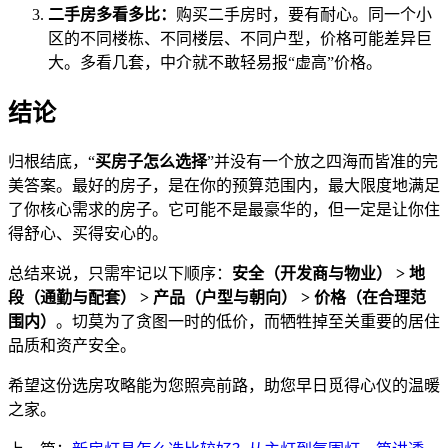
二手房多看多比：
购买二手房时，要有耐心。同一个小
区的不同楼栋、不同楼层、不同户型，价格可能差异巨
大。多看几套，中介就不敢轻易报“虚高”价格。
结论
归根结底，“
买房子怎么选择
”并没有一个放之四海而皆准的完
美答案。最好的房子，是在你的预算范围内，最大限度地满足
了你核心需求的房子。它可能不是最豪华的，但一定是让你住
得舒心、买得安心的。
总结来说，只需牢记以下顺序：
安全（开发商与物业） > 地
段（通勤与配套） > 产品（户型与朝向） > 价格（在合理范
围内）
。切莫为了贪图一时的低价，而牺牲掉至关重要的居住
品质和资产安全。
希望这份选房攻略能为您照亮前路，助您早日觅得心仪的温暖
之家。