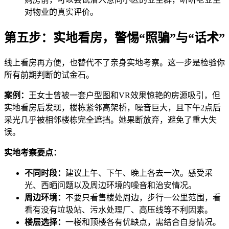
对物业的真实评价。
第五步：实地看房，警惕“照骗”与“话术”
线上看房再方便，也替代不了亲身实地考察。这一步是检验你
所有前期判断的试金石。
案例：
王女士曾被一套户型图和VR效果惊艳的房源吸引，但
实地看房后发现，楼栋紧邻高架桥，噪音巨大，且下午2点后
采光几乎被相邻楼栋完全遮挡。她果断放弃，避免了重大失
误。
实地考察要点：
不同时段：
建议上午、下午、晚上各去一次。感受采
光、西晒问题以及周边环境的噪音和治安情况。
周边环境：
不要只看售楼处周边，步行一公里范围，看
看有没有垃圾站、污水处理厂、高压线等不利因素。
楼层选择：
一楼和顶楼各有优缺点，需结合自身情况。