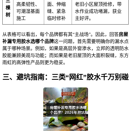
三
高柔韧性、
面、伸缩
老旧小区屋顶抢修，带
棵
可潮湿基面
缝、紧急
水作业成功堵漏，获业
树
施工
临时修补
主好评。
从表格可以看出，每个品牌都有其“主战场”。因此，回答
房屋
补漏专用胶水选哪个品牌
这一问题，首先需要明确你的漏水点
属于哪种场景。例如，如果是高层外窗渗水，立邦的透明防水
胶能兼顾美观与功能；而如果是老旧屋顶的大面积裂缝，东方
雨虹的高弹性产品则更为稳妥。
三、避坑指南：三类“网红”胶水千万别碰