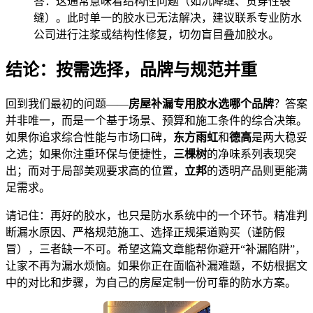
答：这通常意味着结构性问题（如沉降缝、贯穿性裂
缝）。此时单一的胶水已无法解决，建议联系专业防水
公司进行注浆或结构性修复，切勿盲目叠加胶水。
结论：按需选择，品牌与规范并重
回到我们最初的问题——
房屋补漏专用胶水选哪个品牌
？答案
并非唯一，而是一个基于场景、预算和施工条件的综合决策。
如果你追求综合性能与市场口碑，
东方雨虹
和
德高
是两大稳妥
之选；如果你注重环保与便捷性，
三棵树
的净味系列表现突
出；而对于局部美观要求高的位置，
立邦
的透明产品则更能满
足需求。
请记住：再好的胶水，也只是防水系统中的一个环节。精准判
断漏水原因、严格规范施工、选择正规渠道购买（谨防假
冒），三者缺一不可。希望这篇文章能帮你避开“补漏陷阱”，
让家不再为漏水烦恼。如果你正在面临补漏难题，不妨根据文
中的对比和步骤，为自己的房屋定制一份可靠的防水方案。