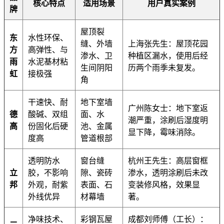
核心特点
适用场景
用户真实案例
牌
屋顶裂
东
水性环保、
缝、外墙
上海张先生：屋顶花园
方
高弹性、与
渗水、卫
种植区漏水，使用后经
雨
水泥基材粘
生间阴阳
历两个雨季未复发。
虹
接极强
角
干速快、耐
地下室墙
广州陈女士：地下室返
德
酸碱、双组
面、水
潮严重，涂刷后湿度明
高
份固化后硬
池、金属
显下降，霉味消除。
度高
管道根部
透明防水
窗台缝
杭州王先生：高层窗框
立
胶，不影响
隙、瓷砖
渗水，透明涂刷后未改
邦
外观，耐紫
表面、石
变装修风格，效果显
外线优异
材幕墙
著。
净味技术、
彩钢瓦屋
成都刘师傅（工长）：