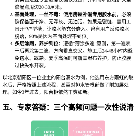
渗漏点周边20-30厘米。
基面处理，一丝不苟：
使用
房屋补漏专用胶水
前，必须
确保基面干净、无浮灰、无油污。如果是裂缝，需用工
具开“V”型槽，让胶水能充分嵌入。曾有用户反映胶水
脱落，90%是因为基面处理不到位。
多层涂刷，养护到位：
遵循“薄涂多遍”原则，第一遍表
干后再涂第二遍，方向垂直交叉。施工后24-48小时内避
免遇水、踩踏。夏季高温时可覆盖湿布养护，防止胶膜
过快失水开裂。
以北京朝阳区一位业主的阳台漏水为例，他选用东方雨虹的胶
水后，严格按照上述流程，甚至对排水管根部做了附加层处
理。如今3年过去，阳台柜依然干爽如新。
五、专家答疑：三个高频问题一次性说清