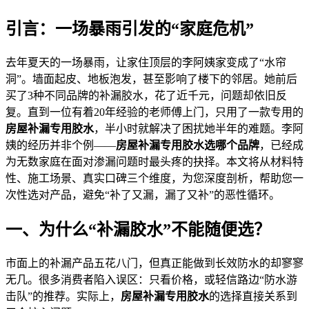
引言：一场暴雨引发的“家庭危机”
去年夏天的一场暴雨，让家住顶层的李阿姨家变成了“水帘
洞”。墙面起皮、地板泡发，甚至影响了楼下的邻居。她前后
买了3种不同品牌的补漏胶水，花了近千元，问题却依旧反
复。直到一位有着20年经验的老师傅上门，只用了一款专用的
房屋补漏专用胶水
，半小时就解决了困扰她半年的难题。李阿
姨的经历并非个例——
房屋补漏专用胶水选哪个品牌
，已经成
为无数家庭在面对渗漏问题时最头疼的抉择。本文将从材料特
性、施工场景、真实口碑三个维度，为您深度剖析，帮助您一
次性选对产品，避免“补了又漏，漏了又补”的恶性循环。
一、为什么“补漏胶水”不能随便选？
市面上的补漏产品五花八门，但真正能做到长效防水的却寥寥
无几。很多消费者陷入误区：只看价格，或轻信路边“防水游
击队”的推荐。实际上，
房屋补漏专用胶水
的选择直接关系到