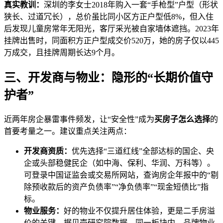
真实教训：
深圳的李女士2018年购入一套“手枪型”户型（形状
狭长、过道冗长），总价虽比同小区方正户型低8%，但入住
后发现儿童房常年无阳光，客厅采光被自家墙体遮挡。2023年
挂牌出售时，同面积方正户型成交价520万，她的房子仅以445
万成交，且挂牌周期长达9个月。
三、开发商与物业：隐形的“长期价值守
护者”
近两年房企暴雷事件频发，让“安全性”成为
买房子怎么选择
的
首要考量之一。建议重点关注两点：
开发商资质：
优先选择“三道红线”全部达标的国企、央
企或头部稳健民企（如中海、保利、华润、万科等）。
可登录中国证监会或交易所网站，查询房企年报中的“剔
除预收款后的资产负债率”“净负债率”“现金短债比”指
标。
物业服务：
好的物业不仅提升居住体验，更是二手房溢
价的关键。据贝壳研究院数据，同一板块内，品牌物业