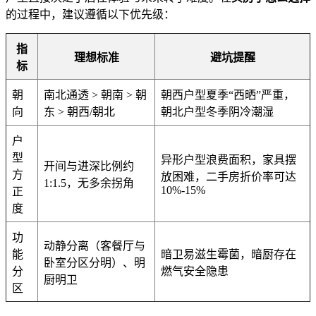
的过程中，建议遵循以下优先级：
指
理想标准
避坑提醒
标
朝
南北通透 > 朝南 > 朝
朝西户型夏季“西晒”严重，
向
东 > 朝西/朝北
朝北户型冬季阴冷潮湿
户
型
异形户型浪费面积，家具摆
开间与进深比例约
方
放困难，二手房折价率可达
1:1.5，无多余拐角
10%-15%
正
度
功
动静分离（客餐厅与
能
暗卫易滋生霉菌，暗厨存在
卧室分区分明）、明
分
燃气安全隐患
厨明卫
区