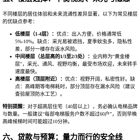
不同楼层的居住体验和未来流通性差异显著，以下为常见楼层
的优缺点参考：
低楼层（1-4层）：
优点：出入方便，价格通常低
5%-10%。缺点：采光易被遮挡，夏季蚊虫多，隐私性
差，部分一楼存在返水风险。
中间楼层（总层高的1/3至2/3处）：
业内称为“黄金楼
层”，采光、通风、视野均衡，最受市场欢迎，未来转手
速度最快。
高楼层（顶层附近）：
优点：视野开阔，私密性好。缺
点：高峰期等电梯耗时，部分顶层存在漏水风险（建议
查验屋顶防水工艺）。
特别提醒：
对于超高层住宅（40层以上），务必确认电梯品牌
与数量。一般建议“每部电梯服务户数不超过60户”，否则早晚
高峰候梯时间可能超过10分钟。
六、贷款与预算：量力而行的安全线