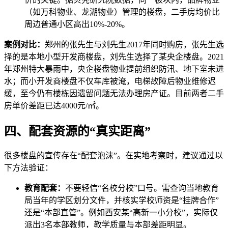
（如万科物业、龙湖物业）管理的楼盘，二手房均价比
周边普通小区高出10%-20%。
案例对比：
郑州的张先生与刘先生2017年同时购房，张先生选
择的是本地小型开发商楼盘，刘先生选择了某央企楼盘。2021
年郑州特大暴雨中，央企楼盘物业提前组织防汛、地下室未进
水；而小开发商楼盘不仅车库被淹，电梯故障后物业维修迟
缓，至今仍有楼栋因遗留问题无法办理房产证。目前两者二手
房单价差距已达4000元/㎡。
四、配套资源的“真实距离”
很多楼盘的宣传存在“配套泡沫”。在实地考察时，建议通过以
下方法验证：
教育配套：
不要轻信“名校分校”口号。需查询当地教育
局当年的学区划分文件，并核实学校师资是“挂牌合作”
还是“本部直管”。例如西安某“高新一小分校”，实际仅
派出3名本部教师，教学质量与本部差距明显。