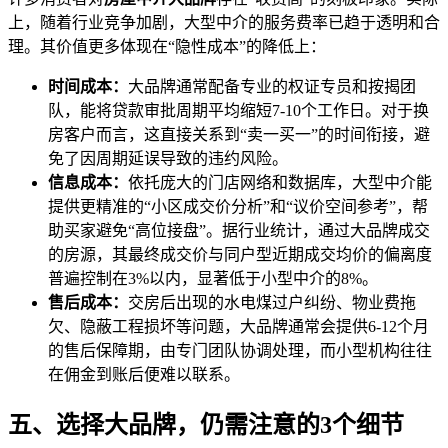
上，随着行业竞争加剧，大型中介的服务费率已趋于透明和合
理。其价值更多体现在“隐性成本”的降低上：
时间成本：
大品牌通常配备专业的权证专员和按揭团
队，能将贷款审批周期平均缩短7-10个工作日。对于换
房客户而言，这直接关系到“卖一买一”的时间衔接，避
免了因周期延误导致的违约风险。
信息成本：
依托庞大的门店网络和数据库，大型中介能
提供更精准的“小区成交价分析”和“议价空间参考”，帮
助买家避免“高位接盘”。据行业统计，通过大品牌成交
的房源，其最终成交价与同户型近期成交均价的偏离度
普遍控制在3%以内，显著低于小型中介的8%。
售后成本：
交房后出现的水电煤过户纠纷、物业费拖
欠、隐蔽工程损坏等问题，大品牌通常会提供6-12个月
的售后保障期，由专门团队协调处理，而小型机构往往
在佣金到账后便难以联系。
五、选择大品牌，仍需注意的3个细节