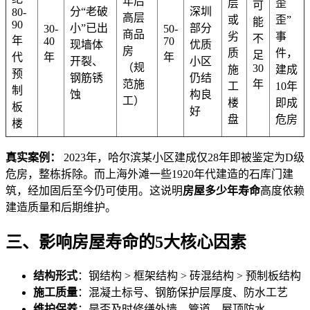
年后
层
歪
可
分“老破
深圳
80-
高层
或
歪”
能
90
小”已出
部分
30-
50-
商品
劣
事
不
年
40
70
现墙体
优质
房
质
件，
足
代
年
年
开裂、
小区
（规
30
施
建成
预
钢筋锈
仍结
范施
年
工
10年
制
蚀
构良
工）
楼
即成
板
好
盘
危房
楼
真实案例：
2023年，哈尔滨某小区建成仅28年即被鉴定为D级
危房，整栋拆除。而上海外滩一些1920年代建造的石库门建
筑，经加固后至今仍可使用。这说明
房屋多少年寿命
高度依赖
建造质量和后期维护。
三、影响房屋寿命的5大核心因素
结构形式
：钢结构 > 框架结构 > 砖混结构 > 预制板结构
施工质量
：混凝土标号、钢筋保护层厚度、防水工艺
维护保养
：是否及时修缮外墙、管道、屋顶防水