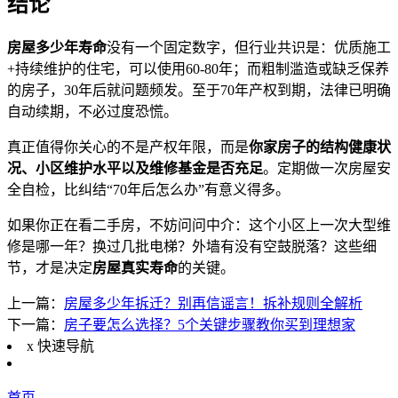
结论
房屋多少年寿命
没有一个固定数字，但行业共识是：优质施工
+持续维护的住宅，可以使用60-80年；而粗制滥造或缺乏保养
的房子，30年后就问题频发。至于70年产权到期，法律已明确
自动续期，不必过度恐慌。
真正值得你关心的不是产权年限，而是
你家房子的结构健康状
况、小区维护水平以及维修基金是否充足
。定期做一次房屋安
全自检，比纠结“70年后怎么办”有意义得多。
如果你正在看二手房，不妨问问中介：这个小区上一次大型维
修是哪一年？换过几批电梯？外墙有没有空鼓脱落？这些细
节，才是决定
房屋真实寿命
的关键。
上一篇：
房屋多少年拆迁？别再信谣言！拆补规则全解析
下一篇：
房子要怎么选择？5个关键步骤教你买到理想家
x
快速导航
首页