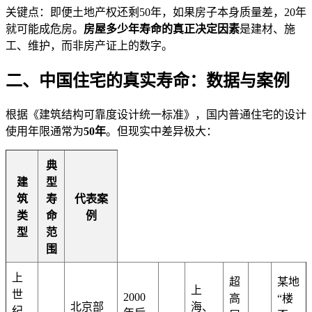
关键点：即便土地产权还剩50年，如果房子本身质量差，20年
就可能成危房。
房屋多少年寿命的真正决定因素
是建材、施
工、维护，而非房产证上的数字。
二、中国住宅的真实寿命：数据与案例
根据《建筑结构可靠度设计统一标准》，国内普通住宅的设计
使用年限通常为
50年
。但现实中差异极大：
典
建
型
筑
寿
代表案
类
命
例
型
范
围
上
超
某地
上
世
2000
高
“楼
北京部
海、
纪