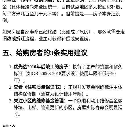
简单说：
70年产权到期后，房子还是你的
，只需续缴土地出让
金（具体标准尚未全国统一，目前试点地区多为按面积补缴，
每平方米几百至几千元不等）。但前提是——房子本身还没
倒。
如果房屋自然寿命已经终结（比如成了危房），那么就需要走
旧改或拆迁
流程，业主可获得补偿或安置房。
五、给购房者的3条实用建议
优先选2010年后竣工的房子
：执行了更严的抗震和耐久
标准（如GB 50068-2018要求设计使用年限不低于50
年）。
查看《住宅质量保证书》
：正规开发商会明确标注主体
结构保修期（通常为设计使用年限）。
关注小区的维修基金管理
：一个能顺利动用维修基金做
外墙、电梯、管道更新的小区，房屋实际寿命会明显延
长。