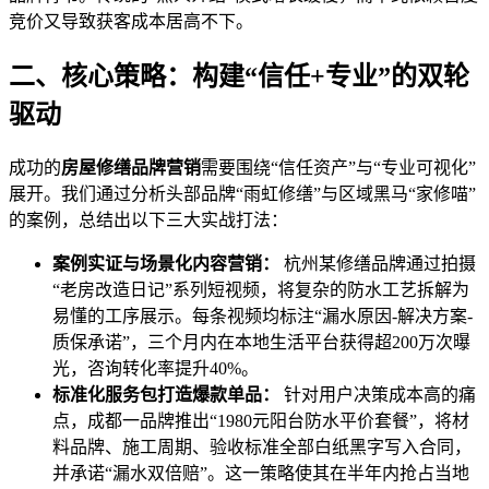
竞价又导致获客成本居高不下。
二、核心策略：构建“信任+专业”的双轮
驱动
成功的
房屋修缮品牌营销
需要围绕“信任资产”与“专业可视化”
展开。我们通过分析头部品牌“雨虹修缮”与区域黑马“家修喵”
的案例，总结出以下三大实战打法：
案例实证与场景化内容营销：
杭州某修缮品牌通过拍摄
“老房改造日记”系列短视频，将复杂的防水工艺拆解为
易懂的工序展示。每条视频均标注“漏水原因-解决方案-
质保承诺”，三个月内在本地生活平台获得超200万次曝
光，咨询转化率提升40%。
标准化服务包打造爆款单品：
针对用户决策成本高的痛
点，成都一品牌推出“1980元阳台防水平价套餐”，将材
料品牌、施工周期、验收标准全部白纸黑字写入合同，
并承诺“漏水双倍赔”。这一策略使其在半年内抢占当地