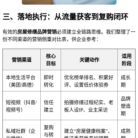
三、落地执行：从流量获客到复购闭环
有效的
房屋修缮品牌营销
必须建立全链路思维。我们整理了一
份不同渠道的营销侧重对比表，供企业参考：
核心
适用
营销渠道
关键动作
目标
阶段
本地生活平台
即时
优化榜单排名、积累好
成长
（美团/高德）
转化
评、设置低价体验券
期
品牌
短视频（抖音/
信任
拍摄修缮过程纪实、老
塑造
视频号）
建立
板人设IP、业主采访
期
复购
私域社群（企
建立“房屋健康档案”、
成熟
与转