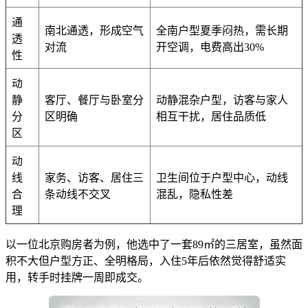
通
南北通透，形成空气
全南户型夏季闷热，需长期
透
对流
开空调，电费高出30%
性
动
静
客厅、餐厅与卧室分
动静混杂户型，访客与家人
分
区明确
相互干扰，居住品质低
区
动
线
家务、访客、居住三
卫生间位于户型中心，动线
合
条动线不交叉
混乱，隐私性差
理
以一位北京购房者为例，他选中了一套89㎡的三居室，虽然面
积不大但户型方正、全明格局，入住5年后依然觉得舒适实
用，转手时挂牌一周即成交。