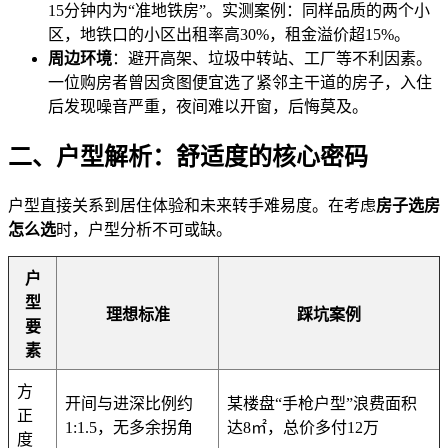
15分钟内为“准地铁房”。实测案例：同样品质的两个小
区，地铁口的小区出租率高30%，租金溢价超15%。
周边环境
：避开高架、垃圾中转站、工厂等不利因素。
一位购房者曾因贪图便宜选了紧邻主干道的房子，入住
后发现噪音严重，夜间难以开窗，后悔莫及。
二、户型解析：舒适度的核心密码
户型直接关系到居住体验和未来转手难易度。在考虑
房子选房
怎么选
时，户型分析不可或缺。
户
型
理想标准
踩坑案例
要
素
方
开间与进深比例约
某楼盘“手枪户型”浪费面积
正
1:1.5，无多余拐角
达8㎡，总价多付12万
度