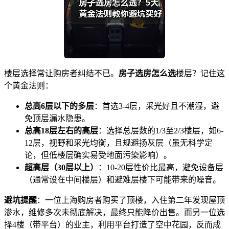
楼层选择常让购房者纠结不已。
房子选房怎么选
楼层？记住这
个黄金法则：
总高6层以下的多层
：首选3-4层，采光好且不潮湿，避
免顶层漏水隐患。
总高18层左右的高层
：选择总层数的1/3至2/3楼层，如6-
12层，视野和采光均衡，且规避扬灰层（虽无科学定
论，但低楼层确实易受地面污染影响）。
超高层（30层以上）
：10-20层性价比最高，避免设备层
（通常设在中间楼层）和避难层楼下可能带来的噪音。
避坑提醒
：一位上海购房者购买了顶楼，入住第二年发现屋顶
渗水，维修多次未彻底解决，最终只能降价出售。而另一位选
择4楼（带平台）的业主，利用平台打造了空中花园，反而成