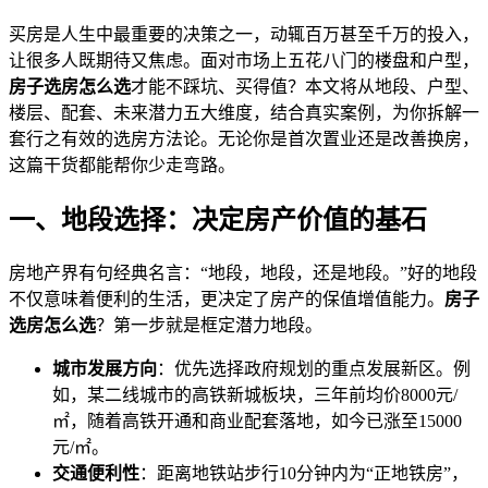
买房是人生中最重要的决策之一，动辄百万甚至千万的投入，
让很多人既期待又焦虑。面对市场上五花八门的楼盘和户型，
房子选房怎么选
才能不踩坑、买得值？本文将从地段、户型、
楼层、配套、未来潜力五大维度，结合真实案例，为你拆解一
套行之有效的选房方法论。无论你是首次置业还是改善换房，
这篇干货都能帮你少走弯路。
一、地段选择：决定房产价值的基石
房地产界有句经典名言：“地段，地段，还是地段。”好的地段
不仅意味着便利的生活，更决定了房产的保值增值能力。
房子
选房怎么选
？第一步就是框定潜力地段。
城市发展方向
：优先选择政府规划的重点发展新区。例
如，某二线城市的高铁新城板块，三年前均价8000元/
㎡，随着高铁开通和商业配套落地，如今已涨至15000
元/㎡。
交通便利性
：距离地铁站步行10分钟内为“正地铁房”，