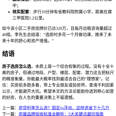
中；
核实配套
：步行10分钟有省教科院附属小学，距离在建
三甲医院1.2公里。
如今该小区二手房挂牌价已达320万，且每月出租咨询量超过
40组。李先生总结道：“选房时多花一个月做功课，换来了未
来十年的舒心和资产增值。”
结语
房子选房怎么选
，本质上是一个综合权衡的过程。没有十全十
美的房子，但通过地段、户型、楼层、配套、潜力这五把标尺
的精准衡量，你能最大概率找到最适合自己的“理想家”。记
住：买房前多跑多看，带上专业朋友或验房师，查清不利因素
公示，才能避开大坑。希望本文的方法论能助你选到称心如意
的好房，在人生的重要决策上不留遗憾。
上一篇：
房贷利率怎么选？固定vs浮动，这样选省下十几万
下一篇：
房屋品牌验收标准全解析：5大关键点避坑指南