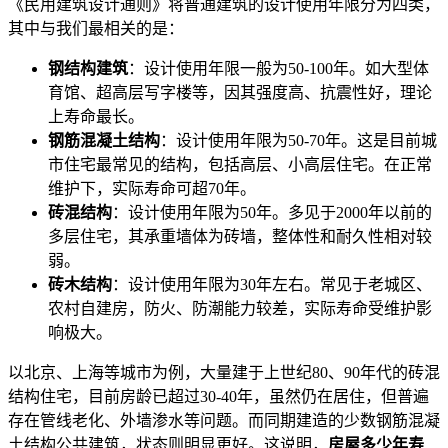
《民用建筑设计通则》将普通建筑的设计使用年限分为四类，
其中与我们最相关的是：
钢结构建筑
：设计使用年限一般为50-100年。如大型体
育馆、超高层写字楼等，因其强度高、抗震性好，理论
上寿命最长。
钢筋混凝土结构
：设计使用年限为50-70年。这是目前城
市住宅最常见的结构，包括高层、小高层住宅。在正常
维护下，实际寿命可超70年。
砖混结构
：设计使用年限为50年。多见于2000年以前的
多层住宅，其承重墙体为砖墙，整体性和耐久性相对较
弱。
砖木结构
：设计使用年限为30年左右。常见于老城区、
农村自建房，防火、防潮能力较差，实际寿命受维护影
响极大。
以北京、上海等城市为例，大量建于上世纪80、90年代的砖混
结构住宅，目前房龄已超过30-40年，虽然仍在居住，但普遍
存在管线老化、外墙渗水等问题。而同期建造的少数钢筋混凝
土结构公共建筑，状态则明显更好。这说明，
房屋多少年寿