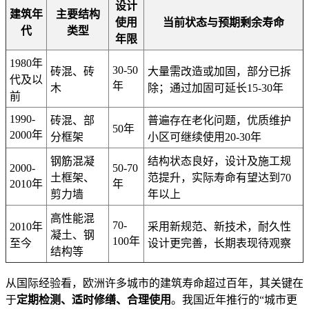
设计
建筑年
主要结构
使用
当前状态与预期剩余寿命
代
类型
年限
1980年
30-50
砖混、砖
大量需改造或加固，部分已拆
代及以
年
木
除；通过加固可延长15-30年
前
1990-
砖混、部
普遍存在老化问题，优质维护
50年
2000年
分框架
小区可继续使用20-30年
钢筋混凝
结构状态良好，设计及施工规
2000-
50-70
土框架、
范提升，实际寿命有望达到70
2010年
年
剪力墙
年以上
高性能混
70-
2010年
采用新规范、新技术，耐久性
凝土、钢
100年
至今
设计更完善，长期表现待观察
结构等
从国际经验看，欧洲许多城市的建筑寿命超过百年，其关键在
于
定期检测、适时修缮、合理使用
。我国近年推行的“城市更