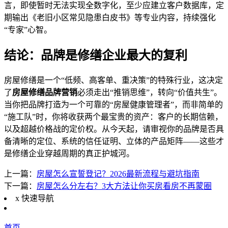
言，即使暂时无法实现全数字化，至少应建立客户数据库，定
期输出《老旧小区常见隐患白皮书》等专业内容，持续强化
“专家”心智。
结论：品牌是修缮企业最大的复利
房屋修缮是一个“低频、高客单、重决策”的特殊行业，这决定
了
房屋修缮品牌营销
必须走出“推销思维”，转向“价值共生”。
当你把品牌打造为一个可靠的“房屋健康管理者”，而非简单的
“施工队”时，你将收获两个最宝贵的资产：客户的长期信赖，
以及超越价格战的定价权。从今天起，请审视你的品牌是否具
备清晰的定位、系统的信任证明、立体的产品矩阵——这些才
是修缮企业穿越周期的真正护城河。
上一篇：
房屋怎么宣誓登记？2026最新流程与避坑指南
下一篇：
房屋怎么分左右？3大方法让你买房看房不再蒙圈
x
快速导航
首页