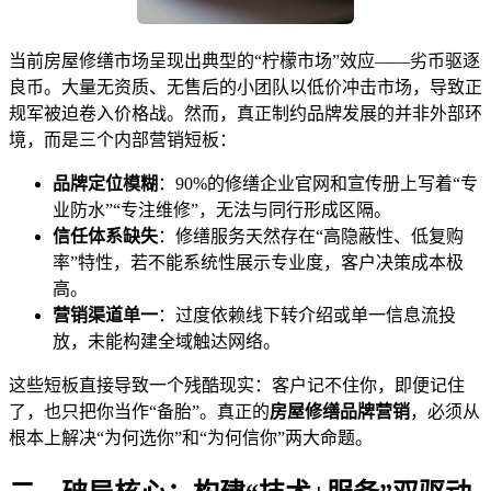
当前房屋修缮市场呈现出典型的“柠檬市场”效应——劣币驱逐
良币。大量无资质、无售后的小团队以低价冲击市场，导致正
规军被迫卷入价格战。然而，真正制约品牌发展的并非外部环
境，而是三个内部营销短板：
品牌定位模糊
：90%的修缮企业官网和宣传册上写着“专
业防水”“专注维修”，无法与同行形成区隔。
信任体系缺失
：修缮服务天然存在“高隐蔽性、低复购
率”特性，若不能系统性展示专业度，客户决策成本极
高。
营销渠道单一
：过度依赖线下转介绍或单一信息流投
放，未能构建全域触达网络。
这些短板直接导致一个残酷现实：客户记不住你，即便记住
了，也只把你当作“备胎”。真正的
房屋修缮品牌营销
，必须从
根本上解决“为何选你”和“为何信你”两大命题。