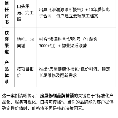
信
口头承
任
出具《渗漏源诊断报告》+ 10年质保电
诺、完工
背
子合同 + 每户建立云端施工档案
照
书
获
客
地推、58
抖音“渗漏科普”矩阵号（年获客
渠
同城
3000+组）+ 物业渠道联营
道
产
品
按项目报
推出“房屋健康体检包”低价引流，锁定
体
价
长尾维修及翻新需求
系
这一案例清晰揭示：
房屋修缮品牌营销
的关键在于“标准化产
品化、服务可视化、口碑可传播”。当你的品牌能为客户提供
确定性价值时，价格将不再是核心决策因素。