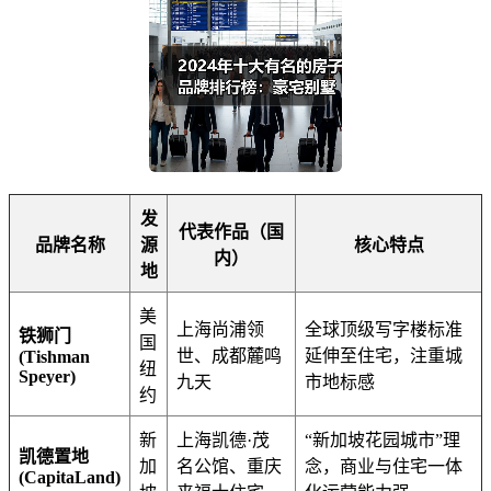
发
代表作品（国
品牌名称
源
核心特点
内）
地
美
上海尚浦领
全球顶级写字楼标准
铁狮门
国
世、成都麓鸣
延伸至住宅，注重城
(Tishman
纽
Speyer)
九天
市地标感
约
新
上海凯德·茂
“新加坡花园城市”理
凯德置地
加
名公馆、重庆
念，商业与住宅一体
(CapitaLand)