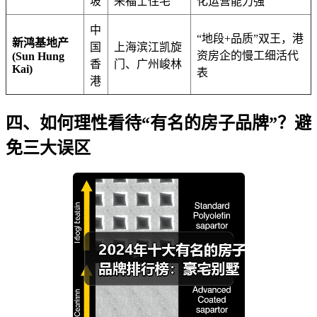
坡
来福士住宅
化运营能力强
中
“地段+品质”双王，港
新鸿基地产
国
上海滨江凯旋
资房企的慢工细活代
(Sun Hung
香
门、广州峻林
Kai)
表
港
四、如何理性看待“有名的房子品牌”？避
免三大误区