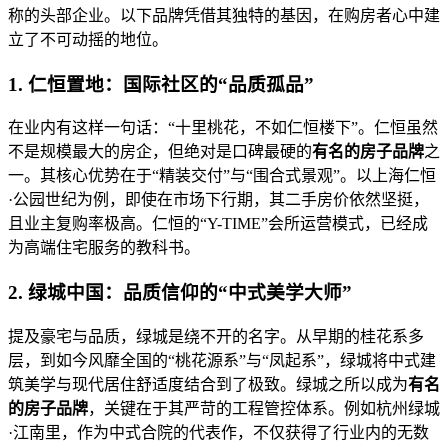
称的头部企业。以下品牌凭借其独特的基因，在购房者心中建
立了不可动摇的地位。
1. 仁恒置地：国际社区的“品质孤品”
在业内有这样一句话：“十里桃花，不如仁恒楼下”。仁恒虽然
不是规模最大的房企，但绝对是口碑最硬的
有名的房子品牌
之
一。其核心优势在于“精装交付”与“围合式景观”。以上海仁恒
·公园世纪为例，即使在市场下行期，其二手房价依然坚挺，
且业主复购率极高。仁恒的“Y-TIME”会所运营模式，已经成
为高端住宅服务的教科书。
2. 绿城中国：品质信仰的“中式美学大师”
提及豪宅与品质，绿城是绕不开的名字。从早期的桂花系多
层，到如今风靡全国的“桃花源系”与“凤起系”，绿城将中式建
筑美学与现代居住舒适度结合到了极致。绿城之所以成为
有名
的房子品牌
，关键在于其严苛的工程管控体系。例如杭州绿城
·江南里，作为中式合院的代表作，不仅获得了行业内的无数