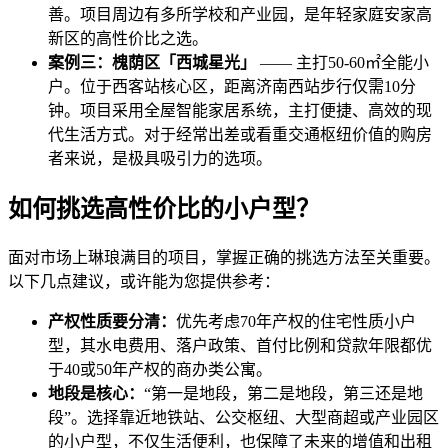
善。项目周边有多所学校和产业园，是年轻家庭安家高
新区的高性价比之选。
案例三：槐荫区「西城星光」
—— 主打50-60㎡全能小
户。位于西客站核心区，距离济南西站步行仅需10分
钟。项目采用全屋智能家居系统，主打便捷、高效的现
代生活方式。对于经常出差或看重交通枢纽价值的购房
者来说，是极具吸引力的选项。
如何挑选高性价比的小户型？
面对市场上琳琅满目的项目，掌握正确的挑选方法至关重要。
以下几点建议，或许能为您提供参考：
产权性质要分清：
优先考虑70年产权的住宅性质小户
型，其水电费用、落户政策、首付比例和贷款年限都优
于40或50年产权的商办类公寓。
地段是核心：
“第一是地段，第二是地段，第三还是地
段”。选择靠近地铁站、公交枢纽、大型商超或产业园区
的小户型，不仅生活便利，也保障了未来的增值和出租