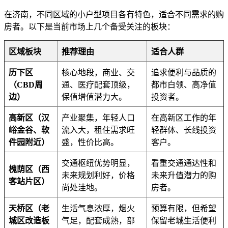
在济南，不同区域的小户型项目各有特色，适合不同需求的购
房者。以下是当前市场上几个备受关注的板块：
区域板块
推荐理由
适合人群
历下区
核心地段，商业、交
追求便利与品质的
（CBD周
通、医疗配套顶级，
都市白领、高净值
边）
保值增值潜力大。
投资者。
高新区（汉
产业聚集，年轻人口
在高新区工作的年
峪金谷、软
流入大，租住需求旺
轻群体、长线投资
件园附近）
盛，性价比高。
客户。
交通枢纽优势明显，
看重交通通达性和
槐荫区（西
未来规划利好，价格
未来升值潜力的购
客站片区）
尚处洼地。
房者。
天桥区（老
生活气息浓厚，烟火
预算有限，但希望
城区改造板
气足，配套成熟，部
保留老城生活便利