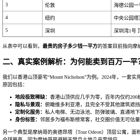
3
伦敦
海德公园一
4
纽约
中央公园塔
5
深圳
深圳湾1号 
从表中可以看到，
最贵的房子多少钱一平方
的答案目前指向摩纳
二、真实案例解析：为何能卖到百万一平
我们以香港山顶豪宅“Mount Nicholson”为例。202
原因包括：
地段极致稀缺：
香港山顶供应几乎为零，百年内仅约200
隐私与景观：
俯瞰维多利亚港，且完全不受其他建筑遮挡
定制化服务：
私人电梯、无边泳池、防弹玻璃、直通地下
身份标签：
邻居多为福布斯榜常客，社交圈价值无可估量
另一个典型是摩纳哥的奥德昂塔（Tour Odeon）顶层公寓
全球最高，因为摩纳哥是避税天堂且土地几乎零供应。