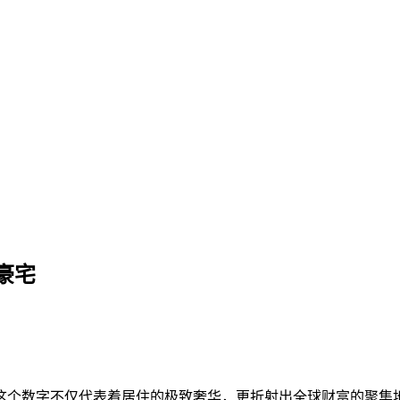
？揭秘天价豪宅
豪宅
这个数字不仅代表着居住的极致奢华，更折射出全球财富的聚集