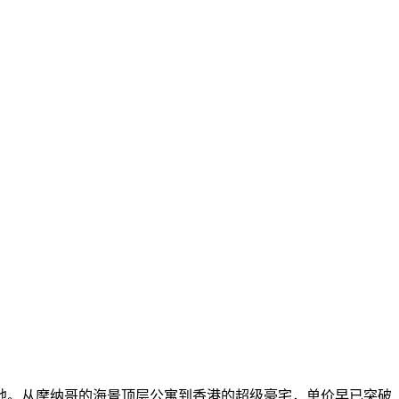
地。从摩纳哥的海景顶层公寓到香港的超级豪宅，单价早已突破