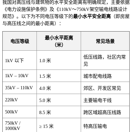
我国对高压线与建筑物的水平安全距离有明确规定，主要依据
《电力设施保护条例》及《110kV～750kV架空输电线路设计
规范》。以下为不同电压等级下的
最小水平安全距离
（即房屋
与高压线之间的最小距离）：
最小水平距离
电压等级
常见场景
（米）
低压线路，社区内常
1kV 以下
1.0 米
见
1kV – 10kV
1.5 米
城市配电线路
35kV – 110kV
4.0 米
郊区、开发区常见
220kV
5.0 米
主要输电干线
500kV
8.5 米
跨区域超高压线路
750kV /
≥ 15 米
特高压输电
1000kV