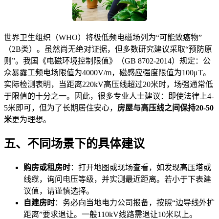
世界卫生组织（WHO）将极低频电磁场列为“可能致癌物”
（2B类）。虽然尚无绝对证据，但多数研究建议采取“预防原
则”。我国《电磁环境控制限值》（GB 8702-2014）规定：公
众暴露工频电场限值为4000V/m，磁感应强度限值为100μT。
实际检测表明，当距离220kV高压线超过20米时，场强通常低
于限值的十分之一。因此，很多专业人士建议：即使法律上4-
5米即可，但为了长期居住安心，
房屋与高压线之间保持20-50
米
更为理想。
五、不同场景下的具体建议
购房或租房时
：打开地图或现场查看，如发现高压塔或
线缆，询问电压等级，并实测最近距离。若小于下表建
议值，请谨慎选择。
自建房时
：务必向当地电力公司报备，按照“边导线外扩
距离”要求退让。一般110kV线路需退让10米以上。