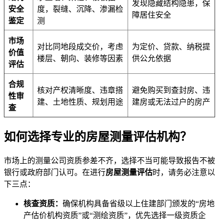
发现隐藏结构隐患，保
安全
度，裂缝、沉降、渗漏检
障居住安全
鉴定
测
市场
对比同地段成交价，考虑
为定价、贷款、纳税提
价值
楼层、朝向、装修等因素
供公允依据
评估
合规
核对产权清晰度、违章搭
避免购买到查封房、违
性审
建、土地性质、规划用途
建房或无法过户的房产
查
如何选择专业的房屋测量评估机构？
市场上的测量公司资质参差不齐，选择不当可能导致报告不被
银行或政府部门认可。在进行
房屋测量评估
时，请务必注意以
下三点：
核查资质：
确保机构具备省级以上住建部门颁发的“房地
产估价机构资质”或“测绘资质”，优先选择一级资质企