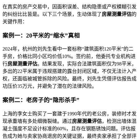
在真实的房产交易中，因面积误差、结构隐患或产权模糊引发
的纠纷比比皆是。以下三个场景，生动体现了
房屋测量评估
的
关键作用：
案例一：20平米的“缩水”真相
2024年，杭州的刘先生看中一套标称“建筑面积120平米”的二
手房，价格比同小区均价低10%。签约前，他委托专业机构进
行
房屋测量评估
。结果发现，实际合法建筑面积仅为98平米，
多出的22平米属于违规搭建的露台封闭区域，不仅无法计入产
权，还面临被城管拆除的风险。最终，刘先生凭借评估报告成
功压价35万元，并避免了潜在的法律风险。
案例二：老房子的“隐形杀手”
上海的李女士购买了一套建于1990年代的老公房，装修时才发
现承重墙有多处细微裂缝。通过
房屋测量评估
，检测出墙体混
凝土强度不足设计标准的60%，且存在钢筋锈蚀问题。评估报
告成为她与卖家协商退房的关键证据，最终卖家承担了全部评