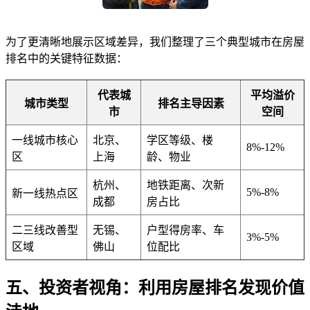
为了更清晰地展示区域差异，我们整理了三个典型城市在房屋
排名中的关键特征数据：
代表城
平均溢价
城市类型
排名主导因素
市
空间
一线城市核心
北京、
学区等级、楼
8%-12%
区
上海
龄、物业
杭州、
地铁距离、次新
5%-8%
新一线热点区
成都
房占比
二三线改善型
无锡、
户型得房率、车
3%-5%
区域
佛山
位配比
五、投资者视角：利用房屋排名发现价值