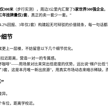
仅300米
（步行实测），周边3公里内汇聚了
5家世界500强企业
。
三年挂牌量仅2套
，真正的卖一套少一套。”
金、4.2%回报、3年仅2套）构建起无可辩驳的价值链条，每一句
个细节
案更上一层楼，不妨留意以下几个细节优化。
间拉近距离，营造一对一的专属感。
杯咖啡”——用场景对比来突出低密度的优势，远比说“梯户比低”
了3套，这是本月唯一新出房源”，用真实市场动态来暗示稀缺，
”
差异。
个车位，距离学校近。