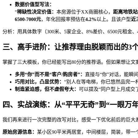
数据价值型写法：
“
稀缺性决定价值：
本房源位于XX商圈核心，
距离地铁站
6500-7000元
，年化回报率预估在
4.2%
以上。且该户型
近
分析：用具体数字（300米、5家企业、8%差价、6500元租
三、高手进阶：让推荐理由脱颖而出的3
掌握了三大模板，你已经能写出80分的推荐语。但如果想让文
多用“你”而不是“客户/购房者”：
直接与“你”对话，能瞬
巧用对比，凸显优势：
“别人在等电梯，你已悠然品完一
制造紧迫感，但不虚假夸大：
可以提及“同户型上月成交
四、实战演练：从“平平无奇”到“一眼万年
我们再来进行一次完整的改写对比，感受一下优化前后的巨大
原始房源信息：
某小区90平米两居室，中间楼层，简装，带一