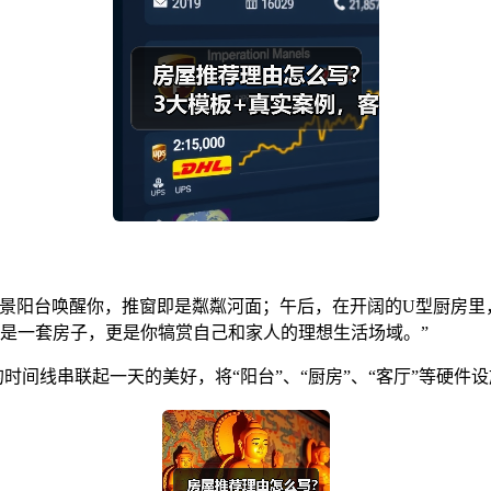
观景阳台唤醒你，推窗即是粼粼河面；午后，在开阔的U型厨房里
是一套房子，更是你犒赏自己和家人的理想生活场域。”
的时间线串联起一天的美好，将“阳台”、“厨房”、“客厅”等硬