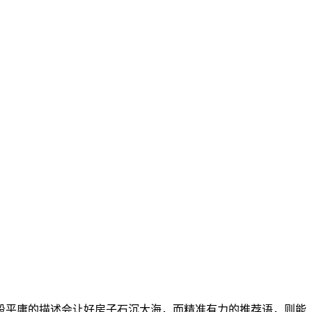
段平庸的描述会让好房子石沉大海，而精准有力的推荐语，则能