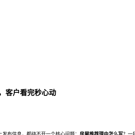
+真实案例，客户看完秒心动
例，客户看完秒心动
上发布信息，都绕不开一个核心问题：
房屋推荐理由怎么写
？一