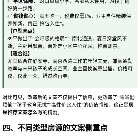
✅
学区保障：
对口重点小学，名额从未使用，为孩子铺
好第一步路。
✅
省钱省心：
满五唯一，税费仅需1%，业主自住精装保
养如新，真正“拎包入住”。
【户型亮点】
89平做出了“会呼吸的格局”：南北通透，夏日穿堂风不
断；主卧带飘窗，窗外是小区中心花园，推窗即景。
【适合谁】
尤其适合在静安寺、南京西路工作的年轻夫妻，兼顾通勤
效率与未来孩子的成长空间。业主置换诚意出售，价格可
谈，仅此一套，错过难再寻。
对比可见，改造后的文案不仅提供了信息，更塑造了“零通勤
烦恼”“孩子教育无忧”“高性价比入住”的价值感知，这正是
房
屋推荐文案怎么写
的精髓。
四、不同类型房源的文案侧重点