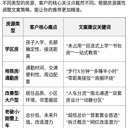
不同类型的房源，客户的核心关注点截然不同。根据房源属性
调整文案策略，能让你的推荐更加精准。
房源类
客户核心痛点
文案建议关键词
型
孩子入学、名额
“未占用”“目送式上学”“书包
学区房
确定性、接送距
房”“一站式教育”
离
通勤时间、交通
地铁房/
“步行X分钟”“多睡半小时”
便利性、周边配
通勤房
“零距离接驳”“商圈环绕”
套
改善型/
居住品质、小区
“人车分流”“南北通透”“双套
大户型
环境、邻里圈层
房设计”“动静分区”
老破小/
总价低、未来升
“超低总价”“首套置业首选”
刚需上
值、改造潜力
“拆迁概念”“网红改造潜力”
车