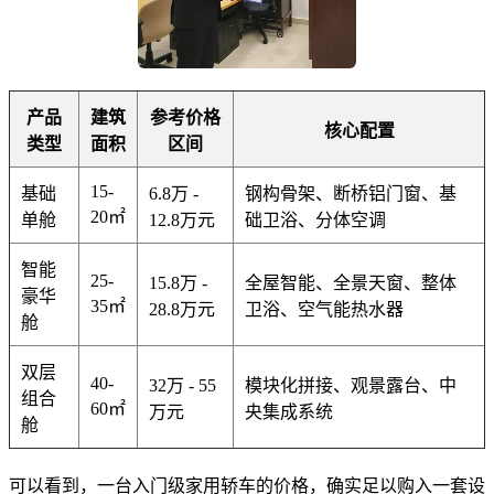
产品
建筑
参考价格
核心配置
类型
面积
区间
15-
基础
6.8万 -
钢构骨架、断桥铝门窗、基
20㎡
单舱
12.8万元
础卫浴、分体空调
智能
25-
15.8万 -
全屋智能、全景天窗、整体
豪华
35㎡
28.8万元
卫浴、空气能热水器
舱
双层
40-
32万 - 55
模块化拼接、观景露台、中
组合
60㎡
万元
央集成系统
舱
可以看到，一台入门级家用轿车的价格，确实足以购入一套设