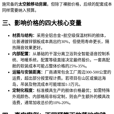
施完备的
太空舱移动房屋
。但除了裸舱价格，后续的配套成本
同样需要纳入预算。
三、影响价格的四大核心变量
材质与结构：
采用全铝合金+航空级保温材料的舱体，
比普通镀锌钢板成本高出约30%，但使用寿命更长，隔
热隔音效果更好。
内部配置：
从基础的干湿分离卫浴到全智能语音控制系
统、地暖系统，配置等级直接决定最终报价。一套高配
舱的软装成本可能占整体价格的25%-35%。
运输与安装距离：
厂商通常包含工厂周边300-500公里的
运费，超出部分按里程计费。若项目在山区或偏远海
岛，吊装及物流成本可能增加1-3万元。
定制化程度：
标准模具生产的舱体价格最优；如需特殊
外观颜色、内部格局非标定制，则会产生额外的模具改
造费，通常加收总价的10%-20%。