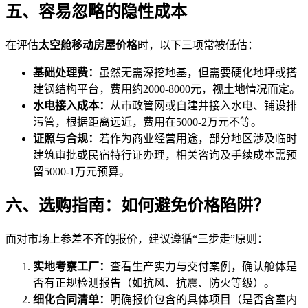
五、容易忽略的隐性成本
在评估
太空舱移动房屋价格
时，以下三项常被低估：
基础处理费：
虽然无需深挖地基，但需要硬化地坪或搭
建钢结构平台，费用约2000-8000元，视土地情况而定。
水电接入成本：
从市政管网或自建井接入水电、铺设排
污管，根据距离远近，费用在5000-2万元不等。
证照与合规：
若作为商业经营用途，部分地区涉及临时
建筑审批或民宿特行证办理，相关咨询及手续成本需预
留5000-1万元预算。
六、选购指南：如何避免价格陷阱？
面对市场上参差不齐的报价，建议遵循“三步走”原则：
实地考察工厂：
查看生产实力与交付案例，确认舱体是
否有正规检测报告（如抗风、抗震、防火等级）。
细化合同清单：
明确报价包含的具体项目（是否含室内