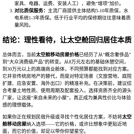
家具、电器、运费、安装人工），避免“增项”加价。
对比质保服务：
主流厂商提供主体结构5-10年质保，水
电系统1-3年质保。低于行业平均的保修期往往意味着质
量风险。
结论：理性看待，让太空舱回归居住本质
总体而言，当前
太空舱移动房屋价格
已经历了从“概念奢侈品”
到“大众消费级产品”的转变。从8万元左右的基础休憩空间，
到30万元以上的高端商业舱体，不同预算都能找到对应方案。
它并非传统房地产的替代，而是对特定场景（文旅营地、庭院
扩建、应急安置、海外出口）的精准补充。在决策前，建议综
合考量土地性质、使用周期及配套投入，选择资质齐全的源头
厂家，让这座“来自未来的小屋”，真正成为兼具性价比与体验
感的理想载体。
如果你正在规划民宿升级或寻找个性化居住方案，不妨将
太空
舱移动房屋
纳入选项——它的价格，或许比想象中更贴近地
面，而它的价值，却足以带你仰望星空。