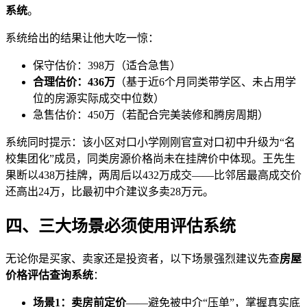
系统
。
系统给出的结果让他大吃一惊：
保守估价：398万（适合急售）
合理估价：436万
（基于近6个月同类带学区、未占用学
位的房源实际成交中位数）
急售估价：450万（若配合完美装修和腾房周期）
系统同时提示：该小区对口小学刚刚官宣对口初中升级为“名
校集团化”成员，同类房源价格尚未在挂牌价中体现。王先生
果断以438万挂牌，两周后以432万成交——比邻居最高成交价
还高出24万，比最初中介建议多卖28万元。
四、三大场景必须使用评估系统
无论你是买家、卖家还是投资者，以下场景强烈建议先查
房屋
价格评估查询系统
：
场景1：卖房前定价
——避免被中介“压单”，掌握真实底