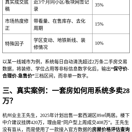
真实成交底
近3个月同小区/板块网签记
35%
稿
录
市场热度修
带看量、在售库存、去化
15%
正
周期
学区变动、地铁新线、装
10%
特殊因子
修情况
以某一线城市为例，系统每日自动清洗超过2万条二手房交易
数据，将装修、学位占用等非标信息数字化后，输出
“保守价-
合理价-急售价”
三档区间，而非单一数字。
三、真实案例：一套房如何用系统多卖28
万？
杭州业主王先生，2025年计划出售一套西湖区89㎡两居。楼下
中介建议挂牌420万，理由是“同户型上周成交408万”。王先生
没有盲从，而是使用了一款接入官方数据的
房屋价格评估查询