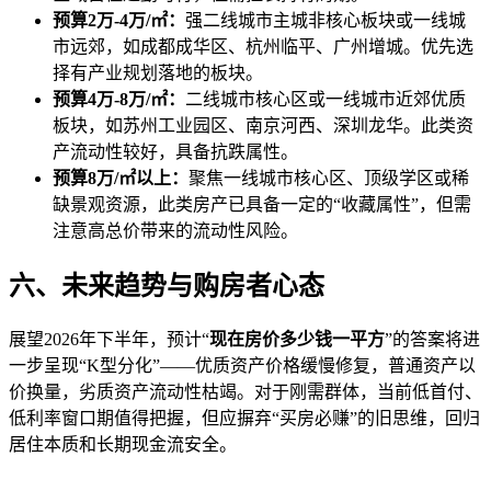
预算2万-4万/㎡：
强二线城市主城非核心板块或一线城
市远郊，如成都成华区、杭州临平、广州增城。优先选
择有产业规划落地的板块。
预算4万-8万/㎡：
二线城市核心区或一线城市近郊优质
板块，如苏州工业园区、南京河西、深圳龙华。此类资
产流动性较好，具备抗跌属性。
预算8万/㎡以上：
聚焦一线城市核心区、顶级学区或稀
缺景观资源，此类房产已具备一定的“收藏属性”，但需
注意高总价带来的流动性风险。
六、未来趋势与购房者心态
展望2026年下半年，预计“
现在房价多少钱一平方
”的答案将进
一步呈现“K型分化”——优质资产价格缓慢修复，普通资产以
价换量，劣质资产流动性枯竭。对于刚需群体，当前低首付、
低利率窗口期值得把握，但应摒弃“买房必赚”的旧思维，回归
居住本质和长期现金流安全。