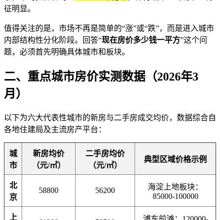
征明显。
值得关注的是，市场不再是简单的“涨”或“跌”，而是进入城市
内部结构性分化阶段。回答“
现在房价多少钱一平方
”这个问
题，必须首先明确具体城市和板块。
二、重点城市房价实测数据（2026年3
月）
以下为六大代表性城市的新房与二手房成交均价，数据综合自
各地住建局及主流房产平台：
城
新房均价
二手房均价
典型区域价格示例
市
（元/㎡）
（元/㎡）
北
海淀上地板块：
58800
56200
85000-100000
京
上
浦东前滩：120000-