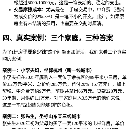
松超过5000-10000元，这是一笔长期的、稳定的支出。
交易摩擦成本：
尤其是在二手房交易中，中介费（通常
为成交价的2%-3%）是一笔不小的开支。此外，如果原
房主有未结清的费用，也需要在交割时厘清。
四、真实案例：三个家庭，三种答案
为了让“
房子要多少钱
”这个问题更加鲜活，我们来看三个真实
购房案例：
案例一：小李夫妇，坐标杭州（新一线城市）
小李夫妇在2025年底购入一套位于余杭区的89平米小三房，单
价3.2万元/平米，总价约285万元。首付20%（57万元），加上
契税、中介费等约9万元，前期共拿出66万元。贷款228万元，
30年期，月供约1.1万元。对于家庭月入3.5万元的他们来说，
这是一笔“踮起脚尖能够到”的负担。
案例二：张先生，坐标山东某三线城市
张先生2026年初为父母购买了一套120平米的电梯洋房，单价