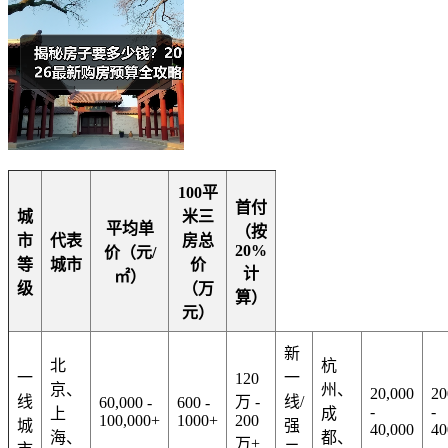
100平
首付
城
米三
平均单
（按
市
代表
房总
20%
价（元/
等
城市
价
计
㎡）
级
（万
算）
元）
新
北
杭
一
一
120
京、
州、
20,000
20
线
万 -
线/
60,000 -
600 -
-
-
上
成
100,000+
1000+
200
城
强
40,000
40
海、
都、
万+