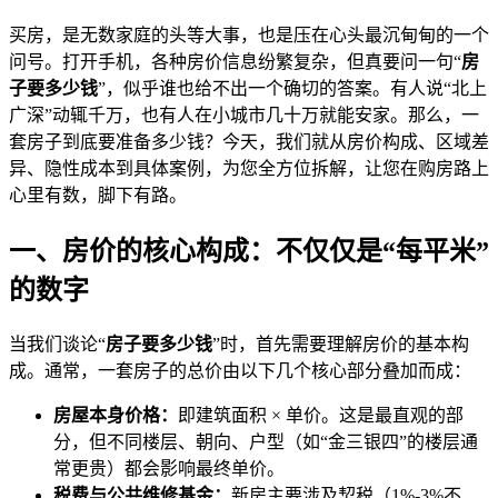
买房，是无数家庭的头等大事，也是压在心头最沉甸甸的一个
问号。打开手机，各种房价信息纷繁复杂，但真要问一句“
房
子要多少钱
”，似乎谁也给不出一个确切的答案。有人说“北上
广深”动辄千万，也有人在小城市几十万就能安家。那么，一
套房子到底要准备多少钱？今天，我们就从房价构成、区域差
异、隐性成本到具体案例，为您全方位拆解，让您在购房路上
心里有数，脚下有路。
一、房价的核心构成：不仅仅是“每平米”
的数字
当我们谈论“
房子要多少钱
”时，首先需要理解房价的基本构
成。通常，一套房子的总价由以下几个核心部分叠加而成：
房屋本身价格：
即建筑面积 × 单价。这是最直观的部
分，但不同楼层、朝向、户型（如“金三银四”的楼层通
常更贵）都会影响最终单价。
税费与公共维修基金：
新房主要涉及契税（1%-3%不