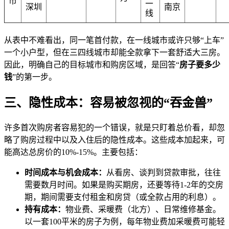
市
二
深圳
南京
线
从表中不难看出，同一笔首付款，在一线城市或许只够“上车”
一个小户型，但在三四线城市却能全款拿下一套舒适大三房。
因此，明确自己的目标城市和购房区域，是回答“
房子要多少
钱
”的第一步。
三、隐性成本：容易被忽视的“吞金兽”
许多首次购房者容易犯的一个错误，就是只盯着总价看，却忽
略了购房过程中以及入住后的隐性成本。这些成本加起来，可
能高达总房价的10%-15%。主要包括：
时间成本与机会成本：
从看房、谈判到贷款审批，往往
需要数月时间。如果是购买期房，还要等待1-2年的交房
期，期间需要支付租金和房贷（或全款占用的利息）。
持有成本：
物业费、采暖费（北方）、日常维修基金。
以一套100平米的房子为例，每年物业费加采暖费可能轻