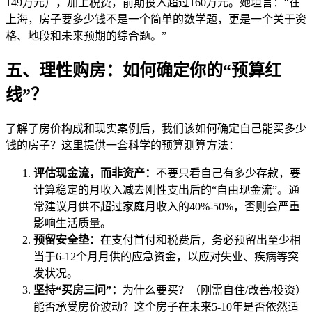
149万元），加上税费，前期投入超过160万元。她坦言：“在
上海，房子要多少钱不是一个简单的数学题，更是一个关于资
格、地段和未来预期的综合题。”
五、理性购房：如何确定你的“预算红
线”？
了解了房价构成和现实案例后，我们该如何确定自己能买多少
钱的房子？这里提供一套科学的预算测算方法：
评估现金流，而非资产：
不要只看自己有多少存款，要
计算稳定的月收入减去刚性支出后的“自由现金流”。通
常建议月供不超过家庭月收入的40%-50%，否则会严重
影响生活质量。
预留安全垫：
在支付首付和税费后，务必预留出至少相
当于6-12个月月供的应急资金，以应对失业、疾病等突
发状况。
坚持“买房三问”：
为什么要买？（刚需自住/改善/投资）
能否承受房价波动？这个房子在未来5-10年是否依然适