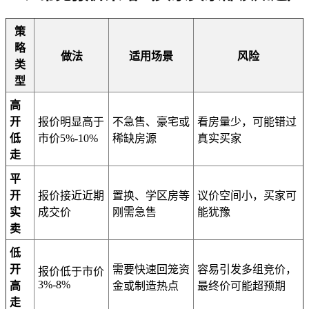
策
略
做法
适用场景
风险
类
型
高
开
报价明显高于
不急售、豪宅或
看房量少，可能错过
低
市价5%-10%
稀缺房源
真实买家
走
平
开
报价接近近期
置换、学区房等
议价空间小，买家可
实
成交价
刚需急售
能犹豫
卖
低
开
需要快速回笼资
容易引发多组竞价，
报价低于市价
3%-8%
高
金或制造热点
最终价可能超预期
走