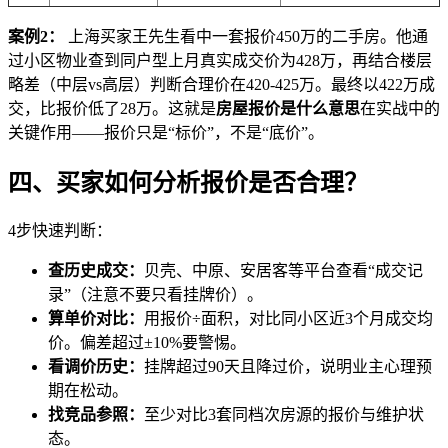
案例2：
上海买家王先生看中一套报价450万的二手房。他通
过小区物业查到同户型上月真实成交价为428万，再结合楼层
略差（中层vs高层）判断合理价在420-425万。最终以422万成
交，比报价低了28万。这就是
房屋报价是什么意思
在实战中的
关键作用——报价只是“标价”，不是“底价”。
四、买家如何分析报价是否合理？
4步快速判断：
查历史成交：
贝壳、中原、安居客等平台查看“成交记
录”（注意不要只看挂牌价）。
算单价对比：
用报价÷面积，对比同小区近3个月成交均
价。偏差超过±10%要警惕。
看调价历史：
挂牌超过90天且降过价，说明业主心理预
期在松动。
找竞品参照：
至少对比3套同档次房源的报价与维护状
态。