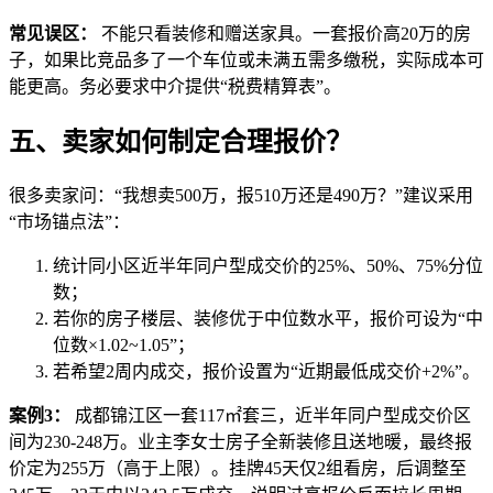
常见误区：
不能只看装修和赠送家具。一套报价高20万的房
子，如果比竞品多了一个车位或未满五需多缴税，实际成本可
能更高。务必要求中介提供“税费精算表”。
五、卖家如何制定合理报价？
很多卖家问：“我想卖500万，报510万还是490万？”建议采用
“市场锚点法”：
统计同小区近半年同户型成交价的25%、50%、75%分位
数；
若你的房子楼层、装修优于中位数水平，报价可设为“中
位数×1.02~1.05”；
若希望2周内成交，报价设置为“近期最低成交价+2%”。
案例3：
成都锦江区一套117㎡套三，近半年同户型成交价区
间为230-248万。业主李女士房子全新装修且送地暖，最终报
价定为255万（高于上限）。挂牌45天仅2组看房，后调整至