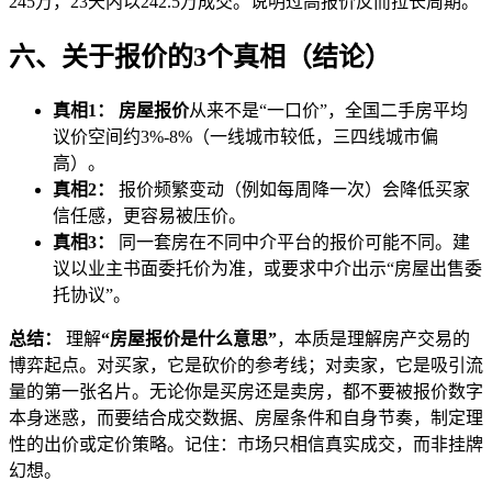
245万，23天内以242.5万成交。说明过高报价反而拉长周期。
六、关于报价的3个真相（结论）
真相1：
房屋报价
从来不是“一口价”，全国二手房平均
议价空间约3%-8%（一线城市较低，三四线城市偏
高）。
真相2：
报价频繁变动（例如每周降一次）会降低买家
信任感，更容易被压价。
真相3：
同一套房在不同中介平台的报价可能不同。建
议以业主书面委托价为准，或要求中介出示“房屋出售委
托协议”。
总结：
理解
“房屋报价是什么意思”
，本质是理解房产交易的
博弈起点。对买家，它是砍价的参考线；对卖家，它是吸引流
量的第一张名片。无论你是买房还是卖房，都不要被报价数字
本身迷惑，而要结合成交数据、房屋条件和自身节奏，制定理
性的出价或定价策略。记住：市场只相信真实成交，而非挂牌
幻想。