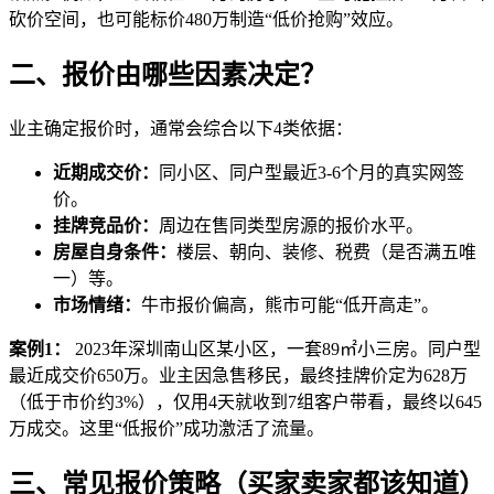
砍价空间，也可能标价480万制造“低价抢购”效应。
二、报价由哪些因素决定？
业主确定报价时，通常会综合以下4类依据：
近期成交价：
同小区、同户型最近3-6个月的真实网签
价。
挂牌竞品价：
周边在售同类型房源的报价水平。
房屋自身条件：
楼层、朝向、装修、税费（是否满五唯
一）等。
市场情绪：
牛市报价偏高，熊市可能“低开高走”。
案例1：
2023年深圳南山区某小区，一套89㎡小三房。同户型
最近成交价650万。业主因急售移民，最终挂牌价定为628万
（低于市价约3%），仅用4天就收到7组客户带看，最终以645
万成交。这里“低报价”成功激活了流量。
三、常见报价策略（买家卖家都该知道）