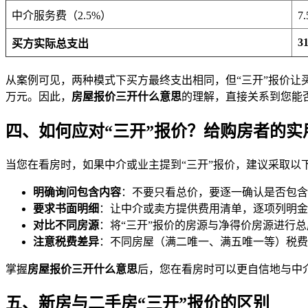
中介服务费（2.5%）
7
3
买方实际总支出
从案例可见，两种模式下买方最终支出相同，但“三开”报价让买
万元。因此，
房屋报价三开什么意思
的理解，直接关系到您能
四、如何应对“三开”报价？给购房者的实
当您在看房时，如果中介或业主提到“三开”报价，建议采取以
明确询问包含内容
：不要只看总价，要逐一确认是否包含
要求书面明细
：让中介或卖方提供费用清单，逐项列明金
对比不同房源
：将“三开”报价的房源与净得价房源进行
注意税费差异
：不同房屋（满二唯一、满五唯一等）税费
掌握
房屋报价三开什么意思
后，您在看房时可以更自信地与中
五、新房与二手房“三开”报价的区别