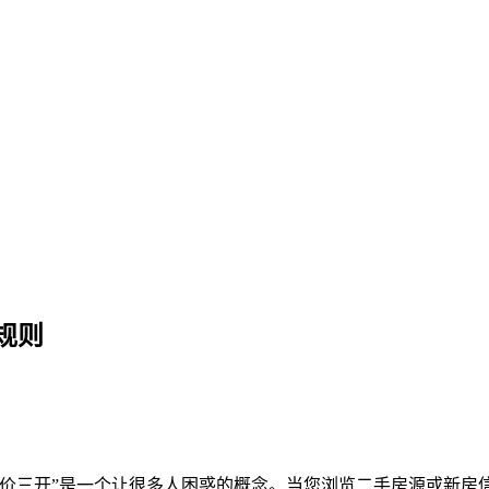
房产定价潜规则
规则
价三开”是一个让很多人困惑的概念。当您浏览二手房源或新房信