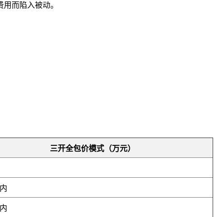
费用而陷入被动。
三开全包价模式（万元）
内
内