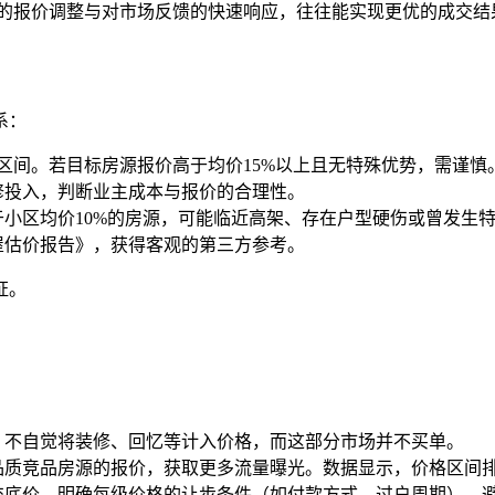
的报价调整与对市场反馈的快速响应，往往能实现更优的成交结
系：
区间。若目标房源报价高于均价15%以上且无特殊优势，需谨慎
修投入，判断业主成本与报价的合理性。
小区均价10%的房源，可能临近高架、存在户型硬伤或曾发生
屋估价报告》，获得客观的第三方参考。
证。
，不自觉将装修、回忆等计入价格，而这部分市场并不买单。
质竞品房源的报价，获取更多流量曝光。数据显示，价格区间排名
交底价。明确每级价格的让步条件（如付款方式、过户周期），