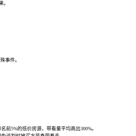
果。
。
特殊事件。
前5%的低价房源，带看量平均高出300%。
避免谈判时被买方节奏带着走。