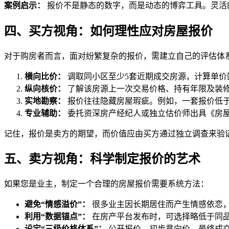
案例启示：
报价不是静态的数字，而是动态的博弈工具。灵活
四、买方视角：如何理性应对房屋报价
对于购房者而言，面对纷繁复杂的报价，需建立自己的评估体
横向比价：
调取同小区至少5套近期成交房源，计算单价
纵向核价：
了解该房源上一次交易价格、持有年限及装
实地勘察：
报价往往隐藏房屋瑕疵。例如，一套报价低于
专业辅助：
委托资深房产经纪人或独立估价师出具《房
记住，报价是卖方的期望，而价值应由买方通过独立调查来验
五、卖方视角：科学制定报价的艺术
如果您是业主，制定一个合理的房屋报价需要系统方法：
避免“情感溢价”：
很多业主因长期居住而产生情感依恋
利用“数据锚点”：
在房产平台发布时，可选择略低于同品
设定“三级价格体系”：
公开报价、初步意向价、最终成