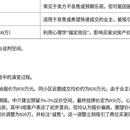
常见于卖方不急售或预期乐观，但可能因
适用于急售或希望快速成交的业主，能吸
98万）
利用心理学“锚定效应”，影响买家对房产
与谈判空间。
易中的演变过程。
初始报价为850万元。同小区近期成交均价约为820万元。由于
调版。中介建议预留3%-5%议价空间，最终挂牌价定为850万，心
房。其中3组客户表达了初步意向，但均认为报价偏高，期望价在80
价调整为828万，并标注“诚售”。这一调整立刻吸引了两位买家