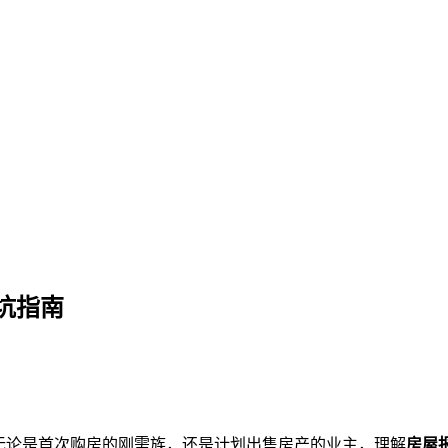
析与买卖避坑指南
坑指南
无论是首次购房的刚需族，还是计划出售房产的业主，理解
房屋