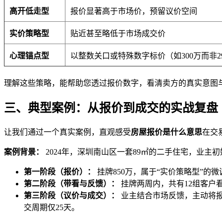
高开低走型
报价显著高于市场价，预留议价空间
实价策略型
贴近甚至略低于市场成交价
心理锚点型
以整数关口或特殊数字标价（如300万而非2
理解这些策略，能帮助您透过报价数字，看清卖方的真实意图
三、典型案例：从报价到成交的实战复盘
让我们通过一个真实案例，直观感受
房屋报价是什么意思
在交
案例背景：
2024年，深圳南山区一套89㎡的二手住宅，业主
第一阶段（报价）：
挂牌850万，属于“实价策略型”的微
第二阶段（带看与反馈）：
挂牌两周内，共有12组客户看
第三阶段（议价与成交）：
业主结合市场反馈，主动将报
交周期仅25天。