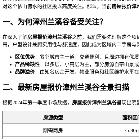
对这个依山傍水的社区投以高度关注。那么，当前
房屋报价漳
一、为何漳州兰溪谷备受关注？
在深入了解
房屋报价漳州兰溪谷
之前，我们需要先理解这个项
高，户型设计兼顾实用性与舒适度，因此成为区域内二手房与
区位优势
：紧邻城市主干道，交通便利，且周边拥有优质
产品稀缺性
：以多层、小高层为主，部分房源自带山景或
品牌溢价
：由知名房企开发，物业服务和社区维护水平在
二、最新房屋报价漳州兰溪谷全景扫描
根据2024年第一季度市场数据，
房屋报价漳州兰溪谷
呈现出明
房源类型
面积区
刚需两房
75-90