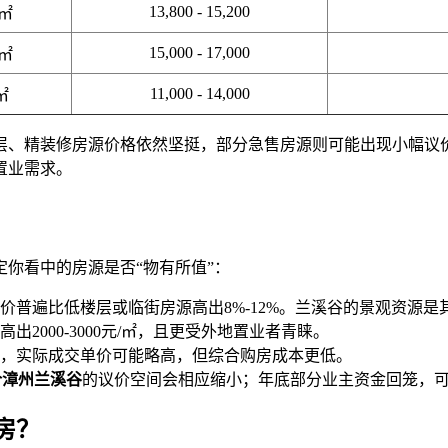
13,800 - 15,200
5㎡
15,000 - 17,000
0㎡
11,000 - 14,000
㎡
层、精装修房源价格依然坚挺，部分急售房源则可能出现小幅议
置业需求。
你看中的房源是否“物有所值”：
价普遍比低楼层或临街房源高出8%-12%。兰溪谷的景观资源是
2000-3000元/㎡，且更受外地置业者青睐。
，实际成交单价可能略高，但综合购房成本更低。
价漳州兰溪谷
的议价空间会相应缩小；年底部分业主资金回笼，
房？