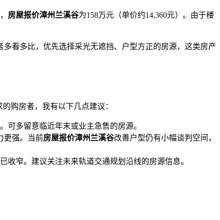
源，
房屋报价漳州兰溪谷
为158万元（单价约14,360元）。由于楼
者多看多比，优先选择采光无遮挡、户型方正的房源，这类房产
求的购房者，我有以下几点建议：
。可多留意临近年末或业主急售的房源。
力更强。当前
房屋报价漳州兰溪谷
改善户型仍有小幅谈判空间，
已收窄。建议关注未来轨道交通规划沿线的房源信息。