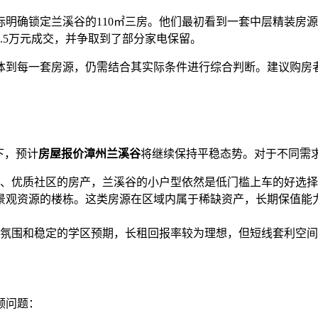
明确锁定兰溪谷的110㎡三房。他们最初看到一套中层精装房
.5万元成交，并争取到了部分家电保留。
体到每一套房源，仍需结合其实际条件进行综合判断。建议购房
下，预计
房屋报价漳州兰溪谷
将继续保持平稳态势。对于不同需
、优质社区的房产，兰溪谷的小户型依然是低门槛上车的好选择
带景观资源的楼栋。这类房源在区域内属于稀缺资产，长期保值能
氛围和稳定的学区预期，长租回报率较为理想，但短线套利空间
频问题：