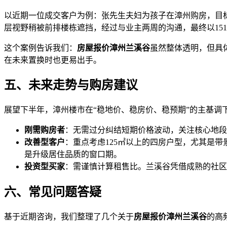
以近期一位成交客户为例：张先生夫妇为孩子在漳州购房，目标
层视野稍被前排楼栋遮挡，经过与业主两周的沟通，最终以151
这个案例告诉我们：
房屋报价漳州兰溪谷
虽然整体透明，但具
在未来置换时也更易出手。
五、未来走势与购房建议
展望下半年，漳州楼市在“稳地价、稳房价、稳预期”的主基调
刚需购房者
：无需过分纠结短期价格波动，关注核心地段
改善型客户
：重点考虑125㎡以上的四房户型，尤其是
是升级居住品质的窗口期。
投资型买家
：需谨慎计算租售比。兰溪谷凭借成熟的社区
六、常见问题答疑
基于近期咨询，我们整理了几个关于
房屋报价漳州兰溪谷
的高