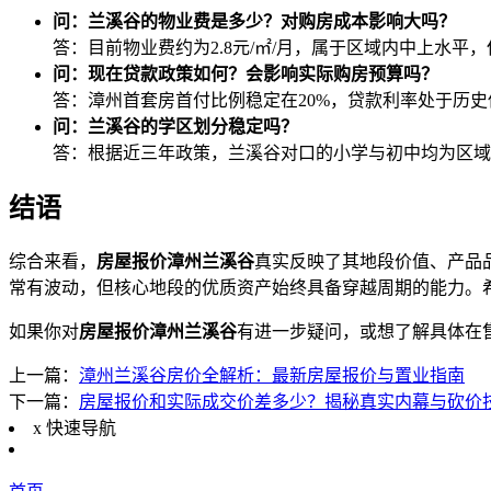
问：兰溪谷的物业费是多少？对购房成本影响大吗？
答：目前物业费约为2.8元/㎡/月，属于区域内中上水
问：现在贷款政策如何？会影响实际购房预算吗？
答：漳州首套房首付比例稳定在20%，贷款利率处于历
问：兰溪谷的学区划分稳定吗？
答：根据近三年政策，兰溪谷对口的小学与初中均为区域
结语
综合来看，
房屋报价漳州兰溪谷
真实反映了其地段价值、产品
常有波动，但核心地段的优质资产始终具备穿越周期的能力。
如果你对
房屋报价漳州兰溪谷
有进一步疑问，或想了解具体在
上一篇：
漳州兰溪谷房价全解析：最新房屋报价与置业指南
下一篇：
房屋报价和实际成交价差多少？揭秘真实内幕与砍价
x
快速导航