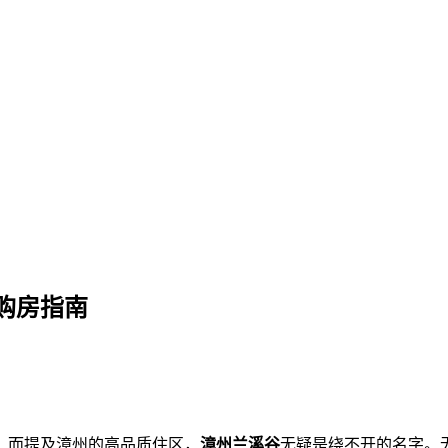
最新行情与购房指南
购房指南
。而提及漳州的高品质住区，
漳州兰溪谷
无疑是绕不开的名字。