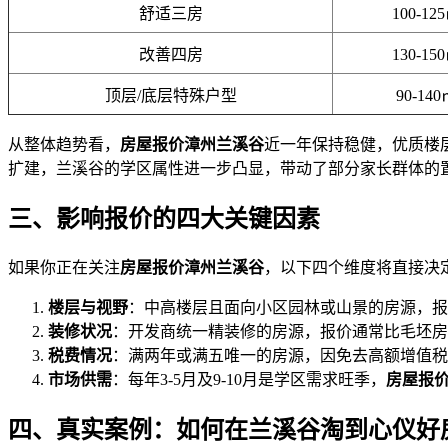
舒适三房
100-12
改善四房
130-15
顶层/底层特殊户型
90-140
从整体趋势看，
房屋报价漳州兰溪谷
近一年保持稳健，优质楼
扩建，兰溪谷的学区属性进一步凸显，带动了部分家长群体的
三、影响报价的四大关键因素
如果你正在关注
房屋报价漳州兰溪谷
，以下四个维度将直接决定
楼层与视野
：中高楼层且面向小区园林或山景的房源，报
装修状况
：开发商统一精装修的房源，报价通常比毛坯房高出
税费情况
：满两年或满五唯一的房源，因免去高额增值税
市场供需
：每年3-5月及9-10月是学区需求旺季，
房屋报
四、真实案例：如何在兰溪谷淘到心仪好