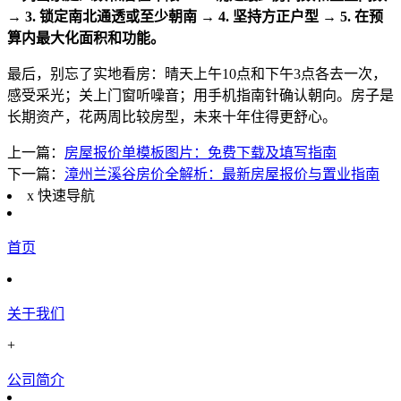
→ 3. 锁定南北通透或至少朝南 → 4. 坚持方正户型 → 5. 在预
算内最大化面积和功能。
最后，别忘了实地看房：晴天上午10点和下午3点各去一次，
感受采光；关上门窗听噪音；用手机指南针确认朝向。房子是
长期资产，花两周比较房型，未来十年住得更舒心。
上一篇：
房屋报价单模板图片：免费下载及填写指南
下一篇：
漳州兰溪谷房价全解析：最新房屋报价与置业指南
x
快速导航
首页
关于我们
+
公司简介