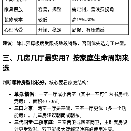
家具摆放
容易，规整
需定制，易浪费拐角
装修成本
较低
高15%-30%
心理感受
开阔、稳定
局促、有压迫感
建议
：除非预算极度受限或地段特殊，否则优先选方正户型。
三、几房几厅最实用？按家庭生命周期来
选
判断
哪种房型比较好
，核心要看家庭结构：
单身/情侣
：一室一厅或小两室（其中一室可作为书房/电
竞房），面积40-70㎡。
三口之家
：两室一厅是基础，三室一厅更优（多一个功
能房）。儿童房建议朝南或朝东。
三代同堂/二孩家庭
：三室两卫或四室两卫，主卧套房设
计更受欢迎。双卫能极大缓解早晚高峰使用冲突。