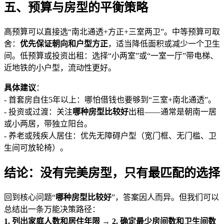
五、预算与房型的平衡策略
高预算可以直接选“南北通透+方正+三室两卫”。中等预算可取
舍：
优先保证朝向和户型方正
，适当降低面积或减少一个卫生
间。低预算或投资出租：选择“小两室”或“一室一厅”带电梯、
近地铁的小户型，流动性更好。
具体建议
：
- 首套房自住5年以上：哪怕借钱也要够到“三室+南北通透”。
- 投资或过渡：关注
哪种房型比较好
出租——通常是朝南一居
或小两居，带独立阳台。
- 养老或残疾人居住：优先无障碍户型（宽门框、无门槛、卫
生间可放轮椅）。
结论：没有完美房型，只有最匹配的选择
回到核心问题“
哪种房型比较好
”，答案因人而异。但我们可以
总结出一条万能决策路径：
1. 列出家庭人数和居住年限 → 2. 确定最少房间数和卫生间数