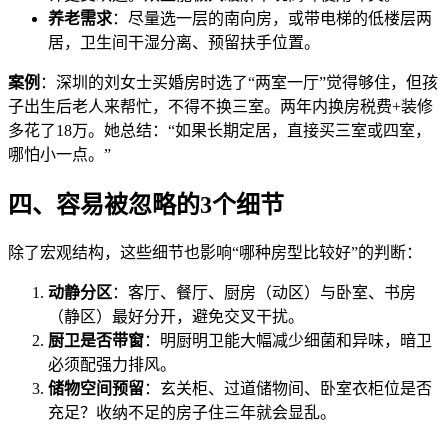
养老需求
：尽量选一层的南向房，或带电梯的低楼层两
居，卫生间干湿分离、预留扶手位置。
案例
：深圳的刘女士买婚房时选了“两室一厅”觉得够住，但孩
子出生后老人来帮忙，不得不换三室。两年内换房税费+装修
多花了18万。她总结：“如果长期定居，直接买三室或四室，
哪怕小一点。”
四、容易被忽略的3个细节
除了宏观结构，这些细节也影响“哪种房型比较好”的判断：
动静分区
：客厅、餐厅、厨房（动区）与卧室、书房
（静区）最好分开，避免交叉干扰。
厨卫是否带窗
：明厨明卫能大幅减少细菌和异味，暗卫
必须配强力排风。
储物空间预留
：玄关柜、过道储物间、卧室衣柜位是否
充足？收纳不足的房子住三年就会显乱。