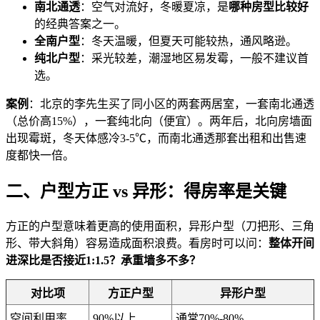
南北通透
：空气对流好，冬暖夏凉，是
哪种房型比较好
的经典答案之一。
全南户型
：冬天温暖，但夏天可能较热，通风略逊。
纯北户型
：采光较差，潮湿地区易发霉，一般不建议首
选。
案例
：北京的李先生买了同小区的两套两居室，一套南北通透
（总价高15%），一套纯北向（便宜）。两年后，北向房墙面
出现霉斑，冬天体感冷3-5℃，而南北通透那套出租和出售速
度都快一倍。
二、户型方正 vs 异形：得房率是关键
方正的户型意味着更高的使用面积，异形户型（刀把形、三角
形、带大斜角）容易造成面积浪费。看房时可以问：
整体开间
进深比是否接近1:1.5？承重墙多不多？
对比项
方正户型
异形户型
空间利用率
90%以上
通常70%-80%