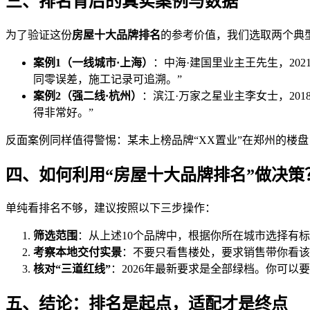
三、排名背后的真实案例与数据
为了验证这份
房屋十大品牌排名
的参考价值，我们选取两个典
案例1（一线城市·上海）
：中海·建国里业主王先生，202
同零误差，施工记录可追溯。”
案例2（强二线·杭州）
：滨江·万家之星业主李女士，201
得非常好。”
反面案例同样值得警惕：某未上榜品牌“XX置业”在郑州的楼盘
四、如何利用“房屋十大品牌排名”做决策
单纯看排名不够，建议按照以下三步操作：
筛选范围
：从上述10个品牌中，根据你所在城市选择有标
考察本地交付实景
：不要只看售楼处，要求销售带你看该
核对“三道红线”
：2026年最新要求是全部绿档。你可
五、结论：排名是起点，适配才是终点