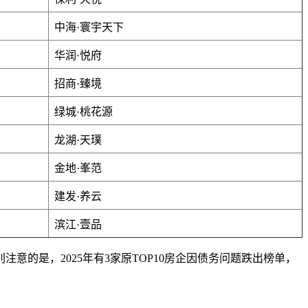
中海·寰宇天下
华润·悦府
招商·臻境
绿城·桃花源
龙湖·天璞
金地·峯范
建发·养云
滨江·壹品
意的是，2025年有3家原TOP10房企因债务问题跌出榜单，