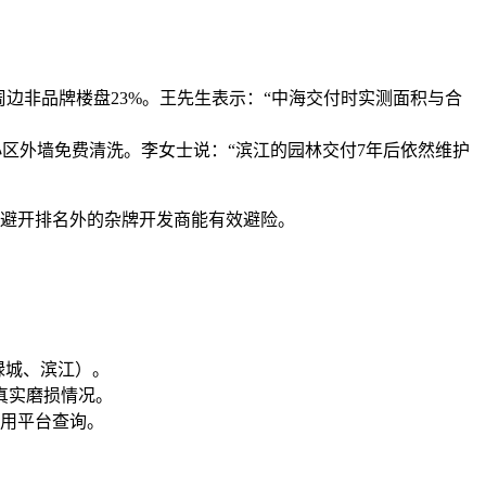
高出周边非品牌楼盘23%。王先生表示：“中海交付时实测面积与合
年组织小区外墙免费清洗。李女士说：“滨江的园林交付7年后依然维护
可见避开排名外的杂牌开发商能有效避险。
绿城、滨江）。
真实磨损情况。
信用平台查询。