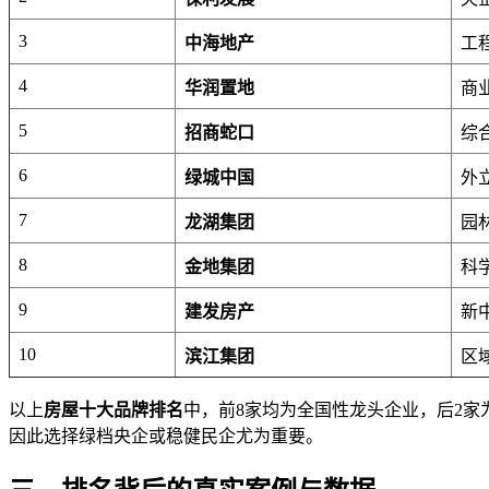
3
中海地产
工
4
华润置地
商
5
招商蛇口
综
6
绿城中国
外
7
龙湖集团
园
8
金地集团
科
9
建发房产
新
10
滨江集团
区
以上
房屋十大品牌排名
中，前8家均为全国性龙头企业，后2家
因此选择绿档央企或稳健民企尤为重要。