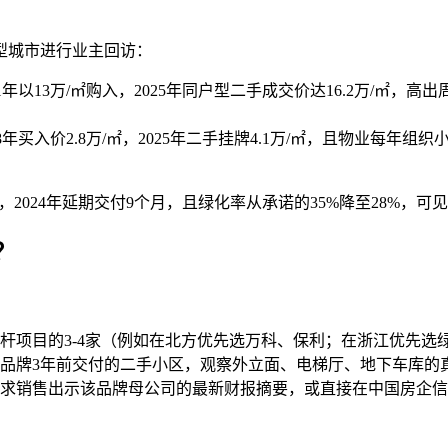
型城市进行业主回访：
1年以13万/㎡购入，2025年同户型二手成交价达16.2万/㎡，
8年买入价2.8万/㎡，2025年二手挂牌4.1万/㎡，且物业每
，2024年延期交付9个月，且绿化率从承诺的35%降至28%，
？
杆项目的3-4家（例如在北方优先选万科、保利；在浙江优先选
品牌3年前交付的二手小区，观察外立面、电梯厅、地下车库的
以要求销售出示该品牌母公司的最新财报摘要，或直接在中国房企