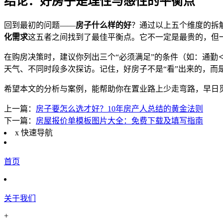
结论：好房子是理性与感性的平衡点
回到最初的问题——
房子什么样的好
？通过以上五个维度的拆
化需求
这五者之间找到了最佳平衡点。它不一定是最贵的，但一
在购房决策时，建议你列出三个“必须满足”的条件（如：通勤
天气、不同时段多次探访。记住，好房子不是“看”出来的，而
希望本文的分析与案例，能帮助你在置业路上少走弯路，早日
上一篇：
房子要怎么选才好？10年房产人总结的黄金法则
下一篇：
房屋报价单模板图片大全：免费下载及填写指南
x
快速导航
首页
关于我们
+