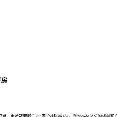
选到理想好房
好房
积累，更承载着我们对“家”的终极向往。面对林林总总的楼盘和