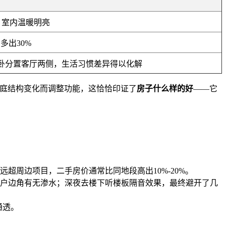
，室内温暖明亮
多出30%
主卧分置客厅两侧，生活习惯差异得以化解
家庭结构变化而调整功能，这恰恰印证了
房子什么样的好
——它
周边项目，二手房价通常比同地段高出10%-20%。
户边角有无渗水；深夜去楼下听楼板隔音效果，最终避开了几
通透。