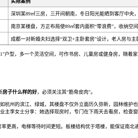
实际案例
深圳某89㎡三房，三开间朝南，冬日阳光能晒到客厅中央
南京某楼盘，方正布局使89㎡套内面积“零浪费”，收纳空间
成都一对新婚夫妇选择“双卫+主卧套房”设计，老人房与
3+1”户型，多一个灵活空间，可作书房、儿童房或健身房，随着
断
房子什么样的好
，必须关注其“筋骨皮肉”。
如杭州的滨江、绿城，其楼盘不仅外立面历久弥新，园林维护也远超
业主李女士分享：她选择现房时，专门在下雨天去看房，检查窗
得房率更高，电梯等待时间更短。板楼结构优于塔楼，能保证南北