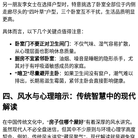
另一朋友李女士在选择户型时，特意挑选了卧室全部位于内侧
走廊尽头的“四叶草”户型，三个卧室互不干扰，生活品质明显
更高。
具体而言，以下几个关键点值得注意：
卧室门不要正对卫生间门
：不仅气味、湿气容易扩散，
从心理层面也影响休息质量。
厨房不宜紧邻卧室
：油烟、噪音是睡眠的隐形杀手，尤
其对于有呼吸道敏感成员的家庭。
“暗卫”尽量避开主卧
：如果卫生间没有窗户，潮气难以
排出，长期易滋生霉菌，紧邻主卧会直接影响健康。
四、风水与心理暗示：传统智慧中的现代
解读
在中国传统文化中，“
房子住哪个屋好
”有着深厚的风水讲究。
虽然现代人不必全盘迷信，但其中不少原则与环境心理学高度
契合。例如，传统风水讲究“藏风聚气”，现代解读就是避免穿