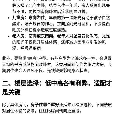
静选择了北向主卧，结果入住一年后，家人反复出现关
节不适，更换到南向卧室后症状明显改善。
儿童房：东向为佳
。早晨的第一缕阳光有助于孩子自然
醒来，培养规律的作息。东向房间光线温和，不会像西
晒房那样在夏季造成过度燥热。
老人房：南向或东南向
。老年人对温度变化敏感，充足
的阳光不仅提升居住体感，还能减少因阴冷引发的风
湿、呼吸道疾病。
此外，要警惕“暗房”户型。有些户型为了追求多一室，会设置
无窗的书房或储物间改卧室，这类房间即使作为临时客房，长
期居住也会因通风不良、光线缺失影响身心状态。
二、楼层选择：低中高各有利弊，适配才
是关键
除了具体房间，
房子住哪个屋好
还延伸到楼层选择。不同楼层
对居住体验的影响，往往比房间朝向更直接。