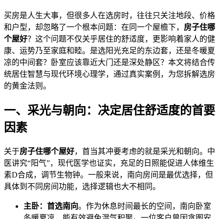
买房是人生大事，但很多人在选房时，往往只关注地段、价格
和户型，却忽略了一个根本问题：在同一个屋檐下，
房子住哪
个屋好
？这个问题不仅关乎居住的舒适度，更影响着家人的健
康、运势乃至家庭和睦。是选阳光充足的东边套，还是冬暖夏
凉的中间套？卧室应该靠近大门还是深处静区？本文将结合传
统居住智慧与现代环境心理学，通过真实案例，为您拆解选房
的黄金法则。
一、采光与朝向：决定居住舒适度的首要
因素
关于
房子住哪个屋好
，首当其冲要考虑的就是采光和朝向。中
医讲究“阳气”，现代医学也证实，充足的日照能促进人体维生
素D合成，调节生物钟。一般来说，南向房间是最优选择，但
具体到不同房间功能，选择逻辑也大不相同。
主卧：首选南向
。作为休息时间最长的空间，南向卧室
冬暖夏凉，能有效避免湿气积聚。一位客户曾因贪图安