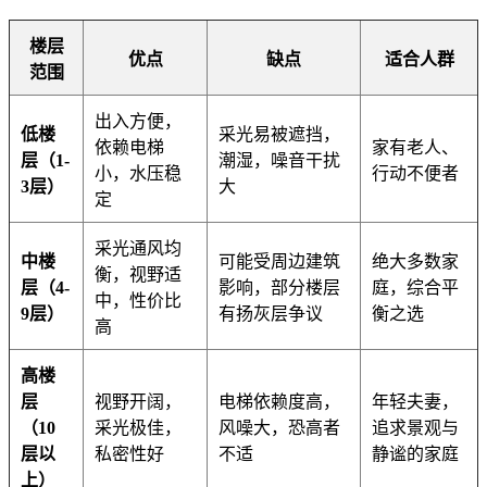
楼层
优点
缺点
适合人群
范围
出入方便，
低楼
采光易被遮挡，
依赖电梯
家有老人、
层（1-
潮湿，噪音干扰
小，水压稳
行动不便者
3层）
大
定
采光通风均
中楼
可能受周边建筑
绝大多数家
衡，视野适
层（4-
影响，部分楼层
庭，综合平
中，性价比
9层）
有扬灰层争议
衡之选
高
高楼
层
视野开阔，
电梯依赖度高，
年轻夫妻，
（10
采光极佳，
风噪大，恐高者
追求景观与
层以
私密性好
不适
静谧的家庭
上）