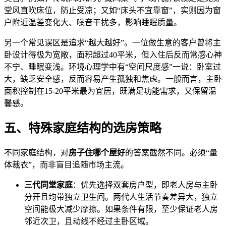
堂风直吹床位，防止受凉；又如“床头不宜靠窗”，实则因为窗
户附近温差变化大、噪音干扰多，影响睡眠质量。
另一个常见误区是追求“越大越好”。一位做生意的客户曾将主
卧设计得极为宽敞，面积超过40平米，但入住后反而常感心神
不宁、睡眠变浅。环境心理学中有“空间尺度感”一说：卧室过
大，缺乏安全感，反而容易产生孤独和焦虑。一般而言，主卧
面积控制在15-20平米最为宜居，既满足功能需求，又保留温
馨感。
五、特殊家庭结构的选房策略
不同家庭结构，对
房子住哪个屋好
的答案截然不同。必须“量
体裁衣”，而非盲目追随市场主流。
三代同堂家庭
：优先选择双套房户型，即老人房与主卧
分开且均带独立卫生间。两代人生活节奏差异大，独立
空间能极大减少摩擦。如果条件有限，至少保证老人房
邻近次卫，且动线不经过主卧区域。