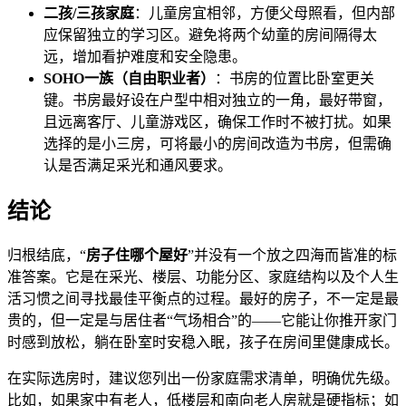
二孩/三孩家庭
：儿童房宜相邻，方便父母照看，但内部
应保留独立的学习区。避免将两个幼童的房间隔得太
远，增加看护难度和安全隐患。
SOHO一族（自由职业者）
：书房的位置比卧室更关
键。书房最好设在户型中相对独立的一角，最好带窗，
且远离客厅、儿童游戏区，确保工作时不被打扰。如果
选择的是小三房，可将最小的房间改造为书房，但需确
认是否满足采光和通风要求。
结论
归根结底，“
房子住哪个屋好
”并没有一个放之四海而皆准的标
准答案。它是在采光、楼层、功能分区、家庭结构以及个人生
活习惯之间寻找最佳平衡点的过程。最好的房子，不一定是最
贵的，但一定是与居住者“气场相合”的——它能让你推开家门
时感到放松，躺在卧室时安稳入眠，孩子在房间里健康成长。
在实际选房时，建议您列出一份家庭需求清单，明确优先级。
比如，如果家中有老人，低楼层和南向老人房就是硬指标；如