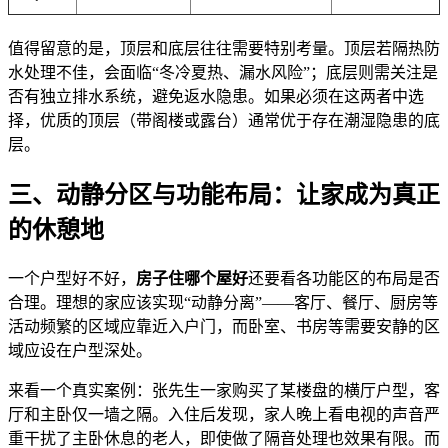
值得留意的是，顶层和底层往往需要特别考量。顶层若隔热防
水处理不佳，会面临“冬冷夏热、漏水风险”；底层则需关注是
否有独立排水系统，避免返水隐患。如果必须在这两者中选
择，优质的顶层（带阁楼或露台）通常优于存在潮湿隐患的底
层。
三、动静分区与功能布局：让家成为真正
的休憩地
一个户型好不好，
房子住哪个屋好
还要看各功能区的布局是否
合理。理想的家应该实现“动静分离”——客厅、餐厅、厨房等
活动频繁的区域应靠近入户门，而卧室、书房等需要安静的区
域应设在户型深处。
来看一个真实案例：张先生一家购买了某楼盘的横厅户型，客
厅和主卧仅一墙之隔。入住后发现，家人晚上看电视的声音严
重干扰了主卧休息的老人，即使做了隔音处理也效果有限。而