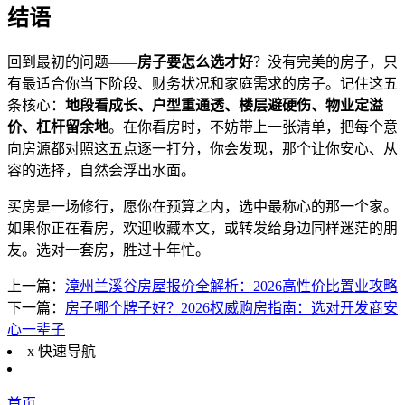
结语
回到最初的问题——
房子要怎么选才好
？没有完美的房子，只
有最适合你当下阶段、财务状况和家庭需求的房子。记住这五
条核心：
地段看成长、户型重通透、楼层避硬伤、物业定溢
价、杠杆留余地
。在你看房时，不妨带上一张清单，把每个意
向房源都对照这五点逐一打分，你会发现，那个让你安心、从
容的选择，自然会浮出水面。
买房是一场修行，愿你在预算之内，选中最称心的那一个家。
如果你正在看房，欢迎收藏本文，或转发给身边同样迷茫的朋
友。选对一套房，胜过十年忙。
上一篇：
漳州兰溪谷房屋报价全解析：2026高性价比置业攻略
下一篇：
房子哪个牌子好？2026权威购房指南：选对开发商安
心一辈子
x
快速导航
首页