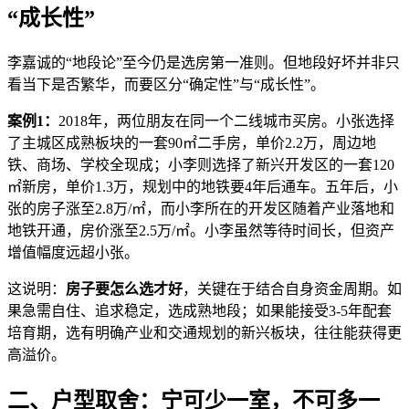
“成长性”
李嘉诚的“地段论”至今仍是选房第一准则。但地段好坏并非只
看当下是否繁华，而要区分“确定性”与“成长性”。
案例1：
2018年，两位朋友在同一个二线城市买房。小张选择
了主城区成熟板块的一套90㎡二手房，单价2.2万，周边地
铁、商场、学校全现成；小李则选择了新兴开发区的一套120
㎡新房，单价1.3万，规划中的地铁要4年后通车。五年后，小
张的房子涨至2.8万/㎡，而小李所在的开发区随着产业落地和
地铁开通，房价涨至2.5万/㎡。小李虽然等待时间长，但资产
增值幅度远超小张。
这说明：
房子要怎么选才好
，关键在于结合自身资金周期。如
果急需自住、追求稳定，选成熟地段；如果能接受3-5年配套
培育期，选有明确产业和交通规划的新兴板块，往往能获得更
高溢价。
二、户型取舍：宁可少一室，不可多一