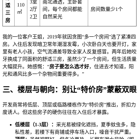
3室
南北通透，主卧套
110
适
2厅
间，每个房间都能
房间数量少1个
㎡
三
2卫
自然采光
房
我的一位客户王姐，2019年就因贪图“多一个房间”选了紧凑四
房。入住后发现暗卫常年潮湿发霉，小次卧白天也要开灯，家
里有老人小孩，空气流通差导致全家人反复感冒。两年后她咬
牙换成了同面积的舒适三房，虽然少了一个房间，但生活质量
大幅提升。她感慨：“
房子要怎么选才好
，住进去才知道，阳
光和通风比多一个杂物间重要得多。”
三、楼层与朝向：别让“特价房”蒙蔽双眼
开发商常将低层、顶层或临路楼栋作为“特价房”推出，折扣力
度诱人。但这些房子的硬伤往往在入住后才暴露。
低楼层（1-3层）：
采光易被绿化遮挡，夏季蚊虫多，隐
私性差，若楼下有商铺或停车场入口，噪音干扰严重。