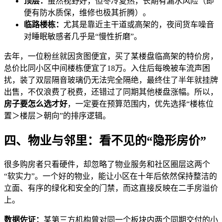
顶层：
虽然视野好，但冬冷夏热，长期有漏水风险（即
便有防水质保，维修也极其折腾）。
临路楼栋：
尤其是靠近主干道或高架的，夜间货车噪音
对睡眠敏感者几乎是“慢性折磨”。
去年，一位粉丝就因贪图便宜，买了某楼盘临高架的特价房，
总价比同小区中间楼栋便宜了18万。入住后每晚被车流声困
扰，装了双层隔音玻璃仍无法完全隔绝，最终住了半年就挂牌
出售，不仅浪费了税费，还错过了同期其他楼盘涨幅。所以，
房子要怎么选才好
，一定要在预算范围内，优先选择“楼栋位
置＞楼层＞朝向”的排序逻辑。
四、物业与邻里：看不见的“隐形房价”
很多购房者只看硬件，却忽略了物业服务和社区圈层这两个
“软实力”。一个好的物业，能让小区在十年后依然保持整洁的
立面、有序的绿化和安全的门禁，而这直接反映在二手房溢价
上。
数据佐证：
某第三方机构曾对同一个板块内两个同期交付的小