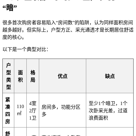
“暗”
很多首次购房者容易陷入“房间数”的陷阱，认为同样面积房间
越多越好。但实际上，户型方正、采光通透才是长期居住舒适
度的核心。
以下是一个典型对比：
户
型
面
格
优点
缺点
类
积
局
型
紧
4室
至少1个暗卫，1个
110
凑
房间多，功能分区
2厅
次卧采光差，过道
㎡
四
多
1卫
浪费面积
房
舒