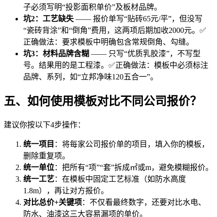
子必须写明“投影面积单价”及板材品牌。
坑2：工艺缺失
—— 报价单写“贴砖65元/平”，但没写
“瓷砖背涂”和“倒角”费用，这两项后期加收2000元。✅
正确做法：要求模板中明确包含常规倒角、勾缝。
坑3：材料品牌含糊
—— 只写“优质乳胶漆”，不写型
号。结果用的是工程漆。✅正确做法：模板中必须标注
品牌、系列，如“立邦净味120五合一”。
五、如何使用模板对比不同公司报价？
建议你按以下4步操作：
统一项目
：将每家公司报价单的项目，填入你的模板，
删除重复项。
统一单位
：把所有“项”“套”拆成㎡或m，避免模糊报价。
统一工艺
：在模板中固定工艺标准（如防水高度
1.8m），再让对方报价。
对比总价+关键项
：不仅看最终数字，还要对比水电、
防水、油漆这三大容易漏项的单价。