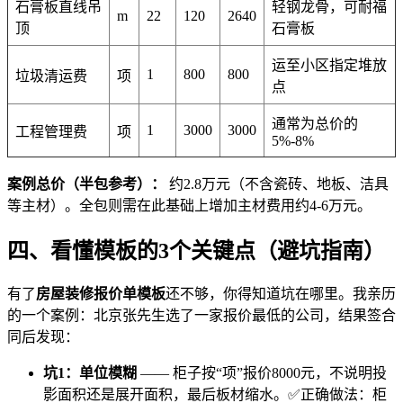
石膏板直线吊
轻钢龙骨，可耐福
m
22
120
2640
顶
石膏板
运至小区指定堆放
1
800
800
垃圾清运费
项
点
通常为总价的
1
3000
3000
工程管理费
项
5%-8%
案例总价（半包参考）：
约2.8万元（不含瓷砖、地板、洁具
等主材）。全包则需在此基础上增加主材费用约4-6万元。
四、看懂模板的3个关键点（避坑指南）
有了
房屋装修报价单模板
还不够，你得知道坑在哪里。我亲历
的一个案例：北京张先生选了一家报价最低的公司，结果签合
同后发现：
坑1：单位模糊
—— 柜子按“项”报价8000元，不说明投
影面积还是展开面积，最后板材缩水。✅正确做法：柜