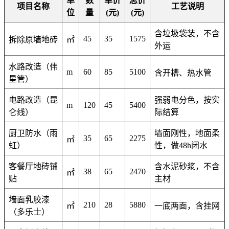
单
数
单价
总价
项目名称
工艺说明
位
量
(元)
(元)
含垃圾袋装，不含
45
35
1575
拆除原墙地砖
㎡
外运
水路改造（伟
m
60
85
5100
含开槽、热水管
星管）
电路改造（昆
强弱电分色，按实
m
120
45
5400
仑线）
际结算
厨卫防水（雨
墙面刚性，地面柔
35
65
2275
㎡
虹）
性，做48h闭水
客餐厅地砖铺
含水泥砂浆，不含
38
65
2470
㎡
贴
主材
墙面乳胶漆
210
28
5880
㎡
一底两面，含挂网
（多乐士）