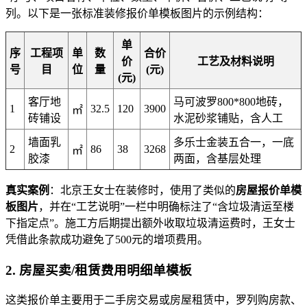
列。以下是一张标准装修报价单模板图片的示例结构：
单
序
工程项
单
数
合价
价
工艺及材料说明
号
目
位
量
(元)
(元)
客厅地
马可波罗800*800地砖，
1
32.5
120
3900
㎡
砖铺设
水泥砂浆铺贴，含人工
墙面乳
多乐士金装五合一，一底
2
86
38
3268
㎡
胶漆
两面，含基层处理
真实案例
：北京王女士在装修时，使用了类似的
房屋报价单模
板图片
，并在“工艺说明”一栏中明确标注了“含垃圾清运至楼
下指定点”。施工方后期提出额外收取垃圾清运费时，王女士
凭借此条款成功避免了500元的增项费用。
2. 房屋买卖/租赁费用明细单模板
这类报价单主要用于二手房交易或房屋租赁中，罗列购房款、