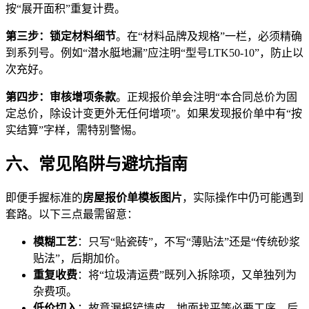
按“展开面积”重复计费。
第三步：锁定材料细节
。在“材料品牌及规格”一栏，必须精确
到系列号。例如“潜水艇地漏”应注明“型号LTK50-10”，防止以
次充好。
第四步：审核增项条款
。正规报价单会注明“本合同总价为固
定总价，除设计变更外无任何增项”。如果发现报价单中有“按
实结算”字样，需特别警惕。
六、常见陷阱与避坑指南
即便手握标准的
房屋报价单模板图片
，实际操作中仍可能遇到
套路。以下三点最需留意：
模糊工艺
：只写“贴瓷砖”，不写“薄贴法”还是“传统砂浆
贴法”，后期加价。
重复收费
：将“垃圾清运费”既列入拆除项，又单独列为
杂费项。
低价切入
：故意漏报铲墙皮、地面找平等必要工序，后