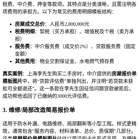
税费、中介费、押金等款项。其特点是分类清晰，且需注明各
项费用的承担方。以下为常见的费用明细模板结构：
房屋成交总价
：人民币2,800,000元
税费明细
：契税（买方承担）、增值税及个税（卖方承
担）
服务费
：中介服务费（成交价2%）、贷款服务费（固定
金额）
其他费用
：物业交割保证金、水电燃气预存费
真实案例
：上海李先生购买二手房时，中介提供的
房屋报价单
模板图片
中，将“贷款评估费”单独列出，并注明“若贷款未获
批可全额退还”。这一条款在李先生因征信问题贷款被拒后，
成功帮他追回了已缴纳的3000元评估费。
3. 维修/局部改造简易报价单
适用于防水补漏、电路维修、局部翻新等小型工程。样式更精
简，通常包含“服务内容、材料清单、总价、质保期”几部分。
这类
房屋报价单模板图片
往往以简洁的卡片形式呈现，方便快