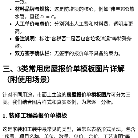
一致。
材料品牌与规格
：这是防增项的核心，例如“伟星PPR热
水管，直径25mm”。
人工单价与总价
：分别列出人工费和材料费，透明度更
高。
备注说明
：标注“含税否”“是否包含垃圾清运”等特殊条
款。
双方签字确认栏
：无签字的报价单不具备约束力。
三、3类常用房屋报价单模板图片详解
（附使用场景）
针对不同用途，市面上主流的
房屋报价单模板图片
可分为三
类。我们结合图片样式和真实案例，为您逐一分析。
1. 装修工程类报价单模板
这是家装和工装中最常见的类型，通常以表格形式呈现，包含
“序号、项目名称、单位、数量、单价、合价、工艺说明”等