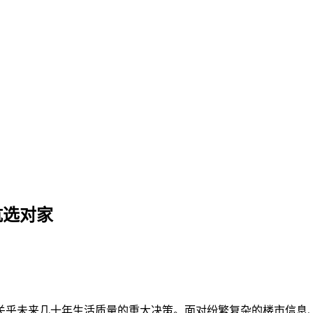
则帮你避坑选对家
坑选对家
关乎未来几十年生活质量的重大决策。面对纷繁复杂的楼市信息