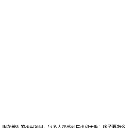
、眼花缭乱的楼盘项目，很多人都感到焦虑和无助：
房子要怎么