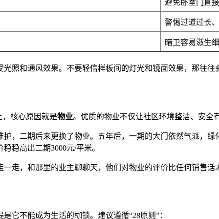
避免卧室门直
警惕过道过长
暗卫容易滋生
受光照和通风效果。不要轻信样板间的灯光和镜面效果，那往往
上，核心原因就是
物业
。优质的物业不仅让社区环境整洁、安全
维护，二期后来更换了物业。五年后，一期的大门依然气派，绿
稳高出二期3000元/平米。
走一走，和那里的业主聊聊天，他们对物业的评价比任何销售话
是它不能成为生活的枷锁。建议遵循“28原则”：