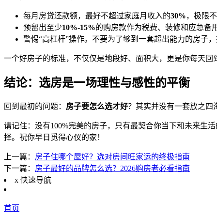
每月房贷还款额，最好不超过家庭月收入的
30%
，极限不
预留出至少
10%-15%
的购房款作为税费、装修和应急备
警惕“高杠杆”操作。不要为了够到一套超出能力的房子，
一个好房子的标准，不仅仅是地段好、面积大，更是你每天回
结论：选房是一场理性与感性的平衡
回到最初的问题：
房子要怎么选才好
？其实并没有一套放之四
请记住：没有100%完美的房子，只有最契合你当下和未来生
择。祝你早日觅得心仪的家！
上一篇：
房子住哪个屋好？选对房间旺家运的终极指南
下一篇：
房子最好的品牌怎么选？2026购房者必看指南
x
快速导航
首页