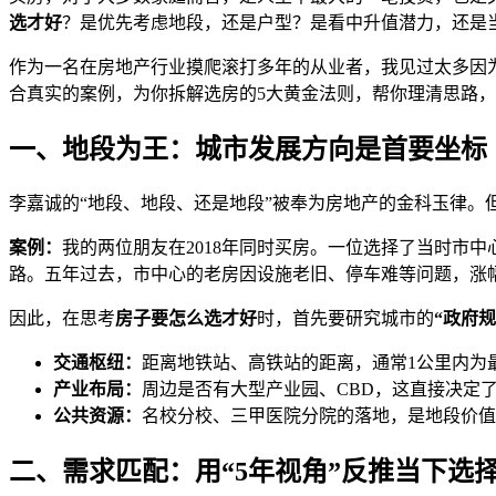
选才好
？是优先考虑地段，还是户型？是看中升值潜力，还是
作为一名在房地产行业摸爬滚打多年的从业者，我见过太多因
合真实的案例，为你拆解选房的5大黄金法则，帮你理清思路
一、地段为王：城市发展方向是首要坐标
李嘉诚的“地段、地段、还是地段”被奉为房地产的金科玉律。
案例：
我的两位朋友在2018年同时买房。一位选择了当时市
路。五年过去，市中心的老房因设施老旧、停车难等问题，涨
因此，在思考
房子要怎么选才好
时，首先要研究城市的
“政府规
交通枢纽：
距离地铁站、高铁站的距离，通常1公里内为
产业布局：
周边是否有大型产业园、CBD，这直接决定
公共资源：
名校分校、三甲医院分院的落地，是地段价值
二、需求匹配：用“5年视角”反推当下选