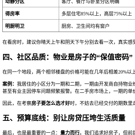
动静分区
客厅、餐厅与卧室分区明确
得房率
多层住宅85%以上，高层75%以上
明厨明卫
厨房、卫生间均有窗户
在看房时，建议你晴天上午和阴天下午分别去看一次，真实感
四、社区品质：物业是房子的“保值密码”
在同一个地段，两个相邻楼盘的价格可能在几年后相差20%以
案例：
我居住的小区分为一期和二期，一期由开发商自持物业
甚至有业主因停车问题频繁报警。在二手房市场上，一期的单价稳
因此，在考察
房子要怎么选才好
时，不妨去已经交付的期数里
五、预算底线：别让房贷压垮生活质量
最后，也是最重要的一点：
量力而行
。我们追求好房子，但前提