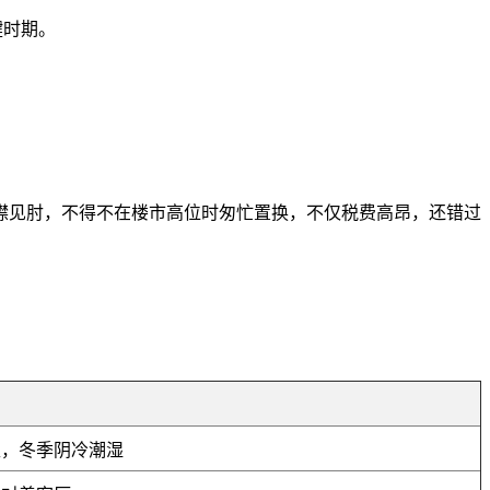
键时期。
襟见肘，不得不在楼市高位时匆忙置换，不仅税费高昂，还错过
型，冬季阴冷潮湿