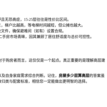
无恐高症，15-25层往往是性价比区间。
言，梯户比越高，等电梯时间越短，但公摊也越大。
收文件，确保避难间（如有）设置合规。
受二手房市场青睐，因其兼顾了居住舒适度与总价可控性。
，对于购房者而言，这仅仅是一个起点。真正重要的是理解高层建
以及自身家庭需求综合判断。记住，
房屋多少层算高层
的答案虽
数归类与配套标准，相信您一定能做出更明智的选择。