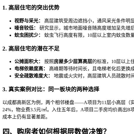
1. 高层住宅的突出优势
视野与采光：
高层建筑受周边遮挡小，通风采光条件明显
噪音较低：
研究显示，城市地面噪音随高度增加呈先增后
蚊虫困扰少：
蚊虫飞行高度有限，10层以上室内蚊虫数
2. 高层住宅的潜在不足
公摊面积大：
按照
房屋多少层算高层
的标准，10层以上
电梯依赖度高：
高峰期等待时间长，且电梯老化后更换成
安全疏散难度大：
地震或火灾时，高层建筑人员疏散时间
3. 真实案例对比：同一板块的两种选择
以成都高新区为例，两个相邻楼盘——A项目为11层小高层（实
24%，物业费3.5元/㎡。入住五年后，A项目二手房均价高
成本上仍有显著差距。
四、购房者如何根据层数做决策？