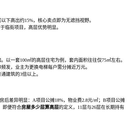
以下高出约15%，核心卖点即为无遮挡视野。
对于临街项目，高层优势明显。
。以一套100㎡的高层住宅为例，套内面积往往仅75㎡左右。
障频发，业主为更换电梯每户需分摊近万元。
通建筑的3倍以上。
差异明显：A项目公摊18%，物业费2.8元/㎡；B项目公摊
，即便符合
房屋多少层算高层
的定义，11层与26层在长期持有