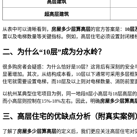
高层建筑
超高层建筑
从表中可以清晰看到，
房屋多少层算高层
的官方答案是：
10
置以及电梯数量等关键指标。例如，高层住宅必须设置封闭楼
二、为什么“10层”成为分水岭？
很多购房者会疑惑：为什么恰好是10层？这背后有深刻的安全与
显著增加。其次，从结构成本看，10层以下通常可采用多层框
住宅就需要设置电梯，而10层及以上则对电梯数量、消防前室
以杭州某典型住宅项目为例，同一地段8层小高层与18层高层的建
而小高层则控制在15%-18%左右。因此，明确
房屋多少层算高
三、高层住宅的优缺点分析（附真实案例
了解了
房屋多少层算高层
的定义后，我们更应关注高层住宅对