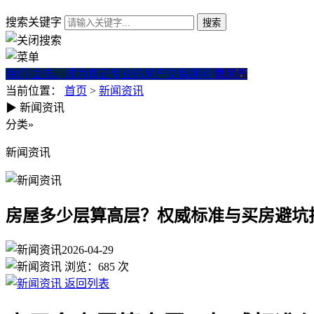
搜索关键字
我们·立志。成为真正专业的房产交易顾问
微房产
当前位置：
首页
>
新闻资讯
▶
新闻资讯
房屋多少层算高层？权威标准
分类
»
新闻资讯
房屋多少层算高层？权威标准与买房避坑
2026-04-29
浏览：
685
次
返回列表