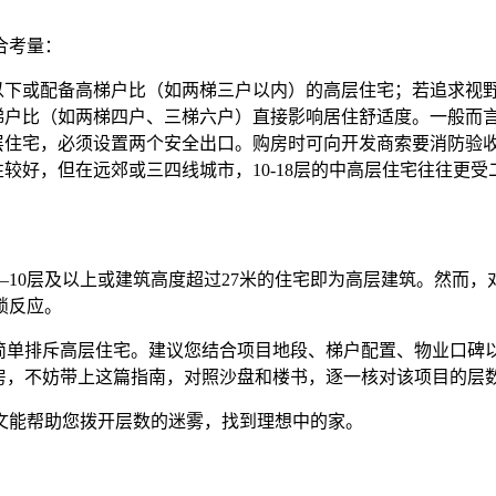
合考量：
下或配备高梯户比（如两梯三户以内）的高层住宅；若追求视野且
梯户比（如两梯四户、三梯六户）直接影响居住舒适度。一般而
高层住宅，必须设置两个安全出口。购房时可向开发商索要消防验
较好，但在远郊或三四线城市，10-18层的中高层住宅往往更
—10层及以上或建筑高度超过27米的住宅即为高层建筑。然而
锁反应。
应简单排斥高层住宅。建议您结合项目地段、梯户配置、物业口碑
看房，不妨带上这篇指南，对照沙盘和楼书，逐一核对该项目的层
文能帮助您拨开层数的迷雾，找到理想中的家。