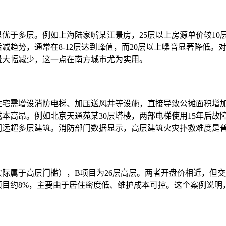
优于多层。例如上海陆家嘴某江景房，25层以上房源单价较10层
减趋势，通常在8-12层达到峰值，而20层以上噪音显著降低。
量大幅减少，这一点在南方城市尤为实用。
住宅需增设消防电梯、加压送风井等设施，直接导致公摊面积增加
本高昂。例如北京天通苑某30层塔楼，两部电梯使用15年后故
远超多层建筑。消防部门数据显示，高层建筑火灾扑救难度是普
际属于高层门槛），B项目为26层高层。两者开盘价相近，但交房后
出B项目约8%，主要由于居住密度低、维护成本可控。这个案例说明