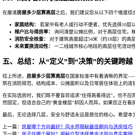
在厘清
房屋多少层算高层
之后，我们建议您从以下四个维度综
家庭结构：
若家中有老人或行动不便者，优先选择10层以
梯户比与得房率：
询问清楚公摊比例，对于高层住宅，
消防安全核查：
对于建筑高度超过54米（约18层）的
未来置换流动性：
一二线城市核心地段的高层住宅流动性
五、总结：从“定义”到“决策”的关键跨越
综上所述，
房屋多少层算高层
在国家标准中有着清晰的界定—
筑在消防规范、结构成本、公摊面积以及日常居住体验上的连
在实际选房时，我们既不要盲目追求“住得高看得远”，也不
然固定，但适合自己的“黄金楼层”却因人而异。如果您正在
最后，无论选择几层，安全与舒适永远是居住的核心。希望本
上一篇：
房屋哪个方向最好？风水师揭秘最佳朝向与选房技巧
下一篇：
房子住哪个屋好？揭秘户型选择黄金法则与真实案例