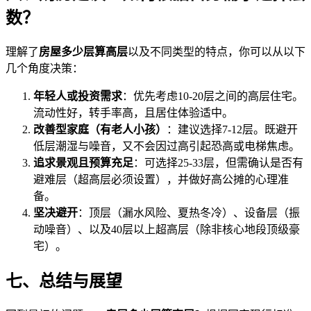
数？
理解了
房屋多少层算高层
以及不同类型的特点，你可以从以下
几个角度决策：
年轻人或投资需求
：优先考虑10-20层之间的高层住宅。
流动性好，转手率高，且居住体验适中。
改善型家庭（有老人小孩）
：建议选择7-12层。既避开
低层潮湿与噪音，又不会因过高引起恐高或电梯焦虑。
追求景观且预算充足
：可选择25-33层，但需确认是否有
避难层（超高层必须设置），并做好高公摊的心理准
备。
坚决避开
：顶层（漏水风险、夏热冬冷）、设备层（振
动噪音）、以及40层以上超高层（除非核心地段顶级豪
宅）。
七、总结与展望