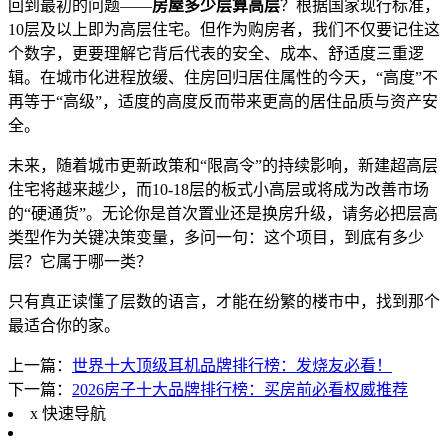
回到最初的问题——
房屋多少层算高层
？根据国家现行标准，
10层及以上即为高层住宅。但作为购房者，我们不仅要记住这
个数字，更要理解它背后代表的安全、成本、舒适度三重逻
辑。在城市化进程放缓、住房回归居住属性的今天，“高度”不
再等于“高级”，适度的高度反而带来更高的居住品质与资产安
全。
未来，随着城市更新政策和“限高令”的持续影响，新建超高层
住宅将越来越少，而10-18层的板式小高层或将成为改善市场
的“硬通货”。无论你是首次置业还是换房升级，请务必把层高
类型作为关键决策变量，多问一句：这个项目，到底有多少
层？它属于哪一类？
只有真正读懂了层数的语言，才能在纷繁的楼市中，找到那个
最适合你的家。
上一篇：
世界十大顶级耳机品牌排行榜：发烧友必看！
下一篇：
2026房子十大品牌排行榜：买房前必看权威推荐
x
快速导航