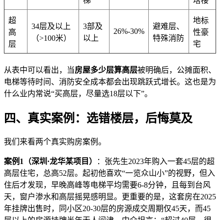
梯
塔楼
超
地标
34层及以上
3部及
避难层、
26%-30%
高
性豪
（>100米）
以上
特殊消防
层
宅
从表中可以看出，当
房屋多少层算高层
被明确后，公摊面积、
电梯等待时间、消防安全成本都会出现跳跃式增长。这也是为
什么业内常说“买高层，尽量选18层以下”。
四、真实案例：选错楼层，后悔莫及
我们来看两个真实购房案例。
案例1（深圳·龙华某项目）
：张先生2023年购入一套45层的超
高层住宅，总高52层。起初他喜欢“一览众山小”的视野，但入
住后才发现，早晚高峰等电梯平均需要6-8分钟，且每到台风
天，窗户渗水和高层摇晃感明显。更重要的是，这套房在2025
年挂牌出售时，同小区20-30层的房源成交周期仅45天，而45