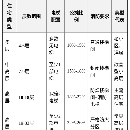
住
宅
电梯
公摊比
典型
层数范围
消防要求
类
配置
例
代表
型
多数
老小
多
普通楼梯
10%-15%
4-6层
无电
区、
层
间
梯
洋房
中
至少1
改善
封闭楼梯
15%-18%
高
7-9层
部电
型小
间
层
梯
高层
防烟楼梯
主流
高
1-2部
18%-22%
10-18层
间+消防
高层
层
电梯
电梯
住宅
至少2
常见
高
严格防火
22%-26%
19-33层
部电
高层
层
分区