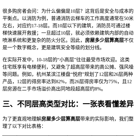
很多购房者会问：为什么偏偏是10层？这背后是安全与成本的
平衡点。以消防为例，普通消防云梯车的工作高度通常在50米
左右，对应约17-18层。而10层以下的建筑，消防员可通过楼
梯快速展开救援；一旦超过10层，就必须依赖建筑内部的自动
喷淋系统和更复杂的防火分区。因此，
房屋多少层算高层
不仅
是一个数字概念，更是建筑安全等级的划分线。
在实际开发中，10-18层的“小高层”往往最受市场欢迎。这类
住宅既享有电梯便利，又避免了超高层带来的高公摊、强风噪
等问题。例如，杭州某滨江楼盘“悦府”规划了12层和26层两种
产品，12层的得房率达到82%，而26层得房率仅为75%，且12
层房源在二手市场溢价高出同地段超高层约8%。
三、不同层高类型对比：一张表看懂差异
为了更直观地理解
房屋多少层算高层
带来的实际影响，我们整
理了以下对比表格：