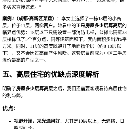
层以上的房源挂牌半年无人问津。中介坦言：“超过40层，很
多买家直接过滤。”
案例2（成都·高新区某盘）
：李女士选择了一栋18层的小高
层，位于11层，两梯两户。她看中的正是
房屋多少层算高层
的
临界点优势：18层以下只需设置一部消防电梯，公摊比隔壁33
层楼栋低了5个百分点，同等建筑面积下，套内面积多出近6平
方米。同时，11层的高度既避开了地面扬尘层（约8-10层以
下），又不会因过高而产生风噪。这套房目前成为小区二手房
溢价最高的户型之一。
五、高层住宅的优缺点深度解析
明确了
房屋多少层算高层
之后，我们还需要客观看待高层住宅
的利与弊。
优点：
视野开阔，采光通风好
：尤其是10层以上，无遮挡，日
照时间长。