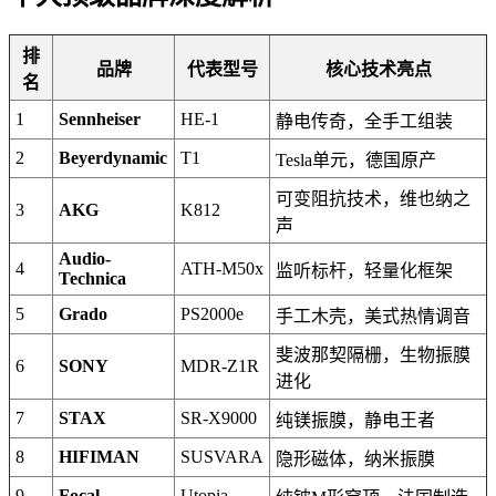
排
品牌
代表型号
核心技术亮点
名
1
Sennheiser
HE-1
静电传奇，全手工组装
2
Beyerdynamic
T1
Tesla单元，德国原产
可变阻抗技术，维也纳之
3
AKG
K812
声
Audio-
4
ATH-M50x
监听标杆，轻量化框架
Technica
5
Grado
PS2000e
手工木壳，美式热情调音
斐波那契隔栅，生物振膜
6
SONY
MDR-Z1R
进化
7
STAX
SR-X9000
纯镁振膜，静电王者
8
HIFIMAN
SUSVARA
隐形磁体，纳米振膜
9
Focal
Utopia