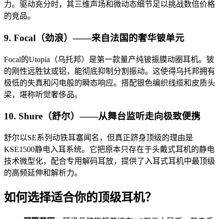
力。驱动充分时，其三维声场和微动态细节足以挑战数倍价格
的竞品。
9. Focal（劲浪）——来自法国的奢华铍单元
Focal的Utopia（乌托邦）是第一款量产纯铍振膜动圈耳机。铍
的刚性远胜钛或铝，能彻底抑制分割振动。这使得乌托邦拥有
极低的失真和闪电般的瞬态响应。搭配银色编织线缆和皮质头
梁，堪称听觉奢侈品。
10. Shure（舒尔）——从舞台监听走向极致便携
舒尔以SE系列动铁耳塞闻名，但真正跻身顶级的理由是
KSE1500静电入耳系统。它把原本只存在于头戴式耳机的静电
技术微型化，配合专用解码耳放，提供了入耳式耳机中最顶级
的高频延伸和解析力。
如何选择适合你的顶级耳机？