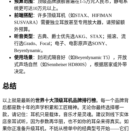
预算范围
：顶级品牌旗舰普遍在1-5万元人民币，静电系
统更可达10万元以上。
前端搭配
：许多顶级耳机（如STAX、HIFIMAN
SUSVARA）需要独立耳放甚至专用放大器，请预留额
外预算。
听音类型
：古典、爵士优先选AKG、STAX；摇滚、流
行选Grado、Focal；电子、电影原声选SONY、
Beyerdynamic。
使用场景
：封闭式隔音好（如Beyerdynamic T5），开放
式声场自然（如Sennheiser HD800S），根据居家或外带
决定。
总结
以上就是最新的
世界十大顶级耳机品牌排行榜
。每一个品牌背
后都是数十年的声学积累和工匠精神。无论你最终选择哪一
款，请记住：耳机只是载体，音乐才是灵魂。建议到线下实体
店亲耳试听，因为参数再华丽，也不如你的耳朵来得真实。如
果你正准备升级耳机，不妨从榜单中的经典型号开始——它们