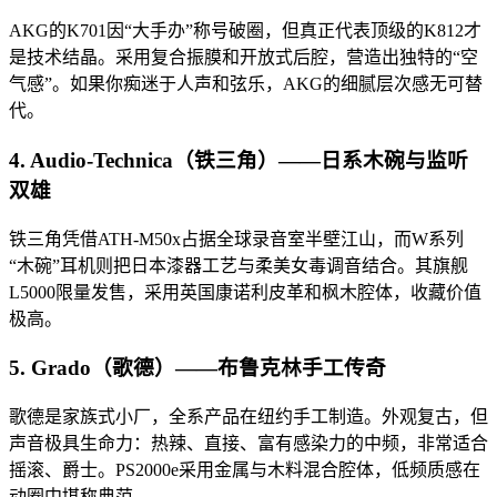
AKG的K701因“大手办”称号破圈，但真正代表顶级的K812才
是技术结晶。采用复合振膜和开放式后腔，营造出独特的“空
气感”。如果你痴迷于人声和弦乐，AKG的细腻层次感无可替
代。
4. Audio-Technica（铁三角）——日系木碗与监听
双雄
铁三角凭借ATH-M50x占据全球录音室半壁江山，而W系列
“木碗”耳机则把日本漆器工艺与柔美女毒调音结合。其旗舰
L5000限量发售，采用英国康诺利皮革和枫木腔体，收藏价值
极高。
5. Grado（歌德）——布鲁克林手工传奇
歌德是家族式小厂，全系产品在纽约手工制造。外观复古，但
声音极具生命力：热辣、直接、富有感染力的中频，非常适合
摇滚、爵士。PS2000e采用金属与木料混合腔体，低频质感在
动圈中堪称典范。