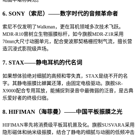
6. SONY（索尼）——数字时代的音频革命者
索尼不仅发明了Walkman，更在耳机领域多次技术飞跃。
MDR-R10曾树立生物振膜标杆，如今旗舰MDR-Z1R采用
70mm大尺寸动圈单元，配合斐波那契格栅控制气流，擅长营
造沉浸式影院级声场。
7. STAX——静电耳机的代名词
如果想体验绝对细腻的高频和零失真，STAX是绕不开的名
字。其静电振膜比蝉翼还薄，由固定电极驱动。旗舰SR-
X9000配合专用耳放，能捕捉到录音中最微弱的泛音，是古典
乐爱好者的终极归宿。
8. HIFIMAN（海菲曼）——中国平板振膜之光
HIFIMAN率先将消费级平板耳机普及化。旗舰SUSVARA采用
隐形磁体和纳米级振膜，结合了静电的细腻与动圈的低频冲击