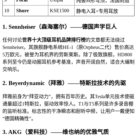
纯铍M形穹顶，法国制造
10
Shure
KSE1500
静电入耳+专用耳放
1. Sennheiser（森海塞尔）——德国声学巨人
任何讨论
世界十大顶级耳机品牌排行榜
的文章都无法绕过
Sennheiser。其旗舰静电系统HE-1（原Orpheus二代）售价高达
5万欧元，被誉为耳机界的劳斯莱斯。除了极致旗舰，HD800
系列至今仍是动圈耳机参考基准，声音开阔自然，适合大编制
交响乐。
2. Beyerdynamic（拜雅）——特斯拉技术的先驱
拜雅前身为“拜亚动力”，拥有百年历史。其Tesla单元技术使磁
通量超过1特斯拉，驱动效率惊人。T1与T5系列是许多录音棚
的监听标准。标志性的干净瞬态和耐听中频，让用户一戴便知
“德国精确性”。
3. AKG（爱科技）——维也纳的优雅气质